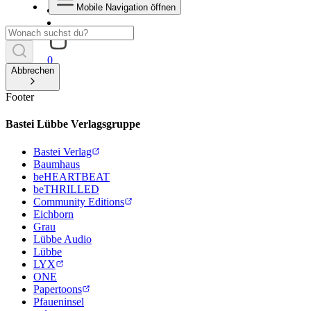
Mobile Navigation öffnen
0
Abbrechen
Footer
Bastei Lübbe Verlagsgruppe
Bastei Verlag
Baumhaus
beHEARTBEAT
beTHRILLED
Community Editions
Eichborn
Grau
Lübbe Audio
Lübbe
LYX
ONE
Papertoons
Pfaueninsel