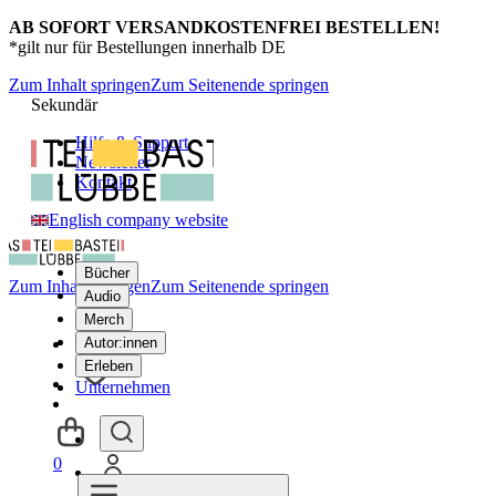
AB SOFORT VERSANDKOSTENFREI BESTELLEN!
*gilt nur für Bestellungen innerhalb DE
Zum Inhalt springen
Zum Seitenende springen
Sekundär
Hilfe & Support
Newsletter
Kontakt
English company website
Bücher
Zum Inhalt springen
Zum Seitenende springen
Audio
Merch
Autor:innen
Erleben
Unternehmen
0