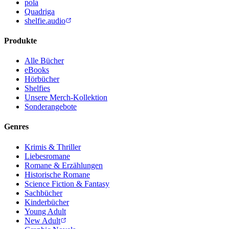
pola
Quadriga
shelfie.audio
Produkte
Alle Bücher
eBooks
Hörbücher
Shelfies
Unsere Merch-Kollektion
Sonderangebote
Genres
Krimis & Thriller
Liebesromane
Romane & Erzählungen
Historische Romane
Science Fiction & Fantasy
Sachbücher
Kinderbücher
Young Adult
New Adult