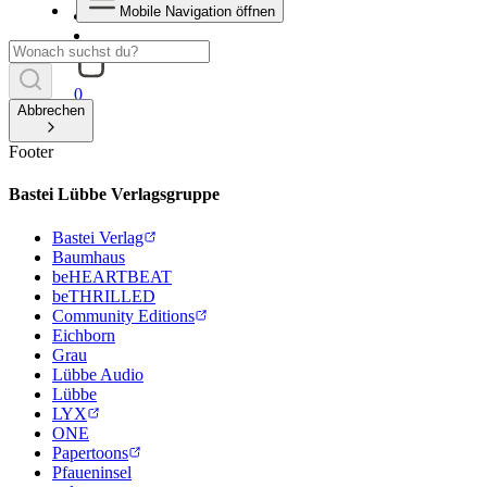
Mobile Navigation öffnen
0
Abbrechen
Footer
Bastei Lübbe Verlagsgruppe
Bastei Verlag
Baumhaus
beHEARTBEAT
beTHRILLED
Community Editions
Eichborn
Grau
Lübbe Audio
Lübbe
LYX
ONE
Papertoons
Pfaueninsel