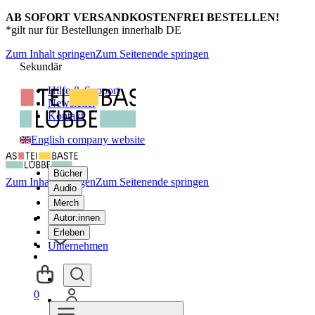
AB SOFORT VERSANDKOSTENFREI BESTELLEN!
*gilt nur für Bestellungen innerhalb DE
Zum Inhalt springen
Zum Seitenende springen
Sekundär
Hilfe & Support
Newsletter
Kontakt
English company website
Bücher
Zum Inhalt springen
Zum Seitenende springen
Audio
Merch
Autor:innen
Erleben
Unternehmen
0