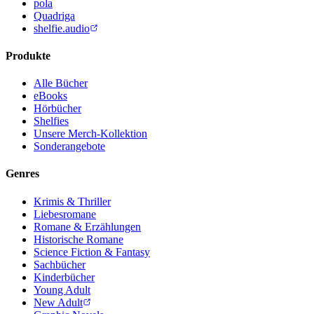
pola
Quadriga
shelfie.audio
Produkte
Alle Bücher
eBooks
Hörbücher
Shelfies
Unsere Merch-Kollektion
Sonderangebote
Genres
Krimis & Thriller
Liebesromane
Romane & Erzählungen
Historische Romane
Science Fiction & Fantasy
Sachbücher
Kinderbücher
Young Adult
New Adult