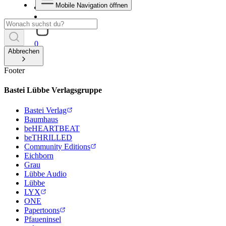
Mobile Navigation öffnen
0
Abbrechen
Footer
Bastei Lübbe Verlagsgruppe
Bastei Verlag
Baumhaus
beHEARTBEAT
beTHRILLED
Community Editions
Eichborn
Grau
Lübbe Audio
Lübbe
LYX
ONE
Papertoons
Pfaueninsel