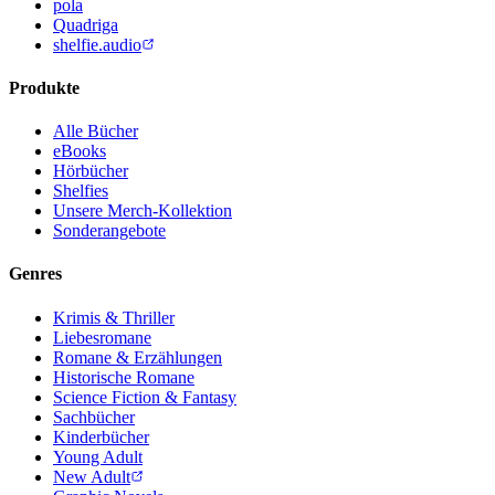
pola
Quadriga
shelfie.audio
Produkte
Alle Bücher
eBooks
Hörbücher
Shelfies
Unsere Merch-Kollektion
Sonderangebote
Genres
Krimis & Thriller
Liebesromane
Romane & Erzählungen
Historische Romane
Science Fiction & Fantasy
Sachbücher
Kinderbücher
Young Adult
New Adult