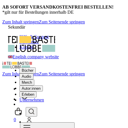
AB SOFORT VERSANDKOSTENFREI BESTELLEN!
*gilt nur für Bestellungen innerhalb DE
Zum Inhalt springen
Zum Seitenende springen
Sekundär
Hilfe & Support
Newsletter
Kontakt
English company website
Bücher
Zum Inhalt springen
Zum Seitenende springen
Audio
Merch
Autor:innen
Erleben
Unternehmen
0