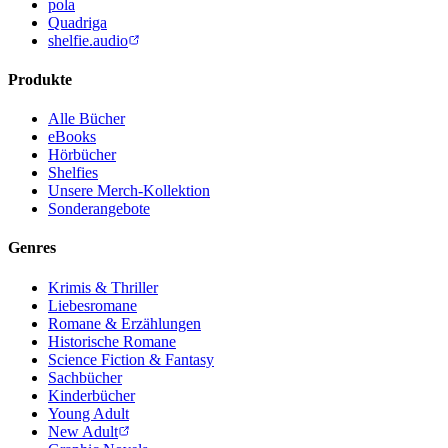
pola
Quadriga
shelfie.audio
Produkte
Alle Bücher
eBooks
Hörbücher
Shelfies
Unsere Merch-Kollektion
Sonderangebote
Genres
Krimis & Thriller
Liebesromane
Romane & Erzählungen
Historische Romane
Science Fiction & Fantasy
Sachbücher
Kinderbücher
Young Adult
New Adult