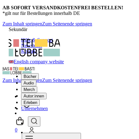
AB SOFORT VERSANDKOSTENFREI BESTELLEN!
*gilt nur für Bestellungen innerhalb DE
Zum Inhalt springen
Zum Seitenende springen
Sekundär
Hilfe & Support
Newsletter
Kontakt
English company website
Bücher
Zum Inhalt springen
Zum Seitenende springen
Audio
Merch
Autor:innen
Erleben
Unternehmen
0