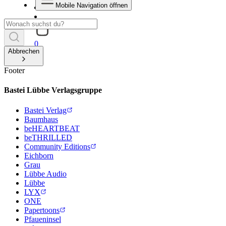
Mobile Navigation öffnen
0
Abbrechen
Footer
Bastei Lübbe Verlagsgruppe
Bastei Verlag
Baumhaus
beHEARTBEAT
beTHRILLED
Community Editions
Eichborn
Grau
Lübbe Audio
Lübbe
LYX
ONE
Papertoons
Pfaueninsel