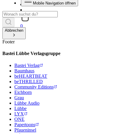
Mobile Navigation öffnen
0
Abbrechen
Footer
Bastei Lübbe Verlagsgruppe
Bastei Verlag
Baumhaus
beHEARTBEAT
beTHRILLED
Community Editions
Eichborn
Grau
Lübbe Audio
Lübbe
LYX
ONE
Papertoons
Pfaueninsel