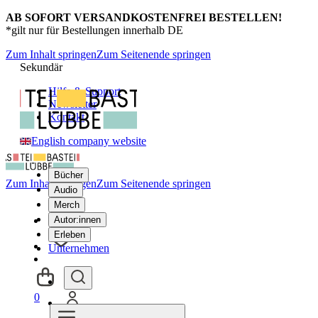
AB SOFORT VERSANDKOSTENFREI BESTELLEN!
*gilt nur für Bestellungen innerhalb DE
Zum Inhalt springen
Zum Seitenende springen
Sekundär
Hilfe & Support
Newsletter
Kontakt
English company website
Bücher
Zum Inhalt springen
Zum Seitenende springen
Audio
Merch
Autor:innen
Erleben
Unternehmen
0