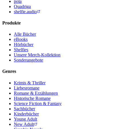
pola
Quadriga
shelfie.audio
Produkte
Alle Bücher
eBooks
Hörbücher
Shelfies
Unsere Merch-Kollektion
Sonderangebote
Genres
Krimis & Thriller
Liebesromane
Romane & Erzählungen
Historische Romane
Science Fiction & Fantasy
Sachbücher
Kinderbücher
Young Adult
New Adult