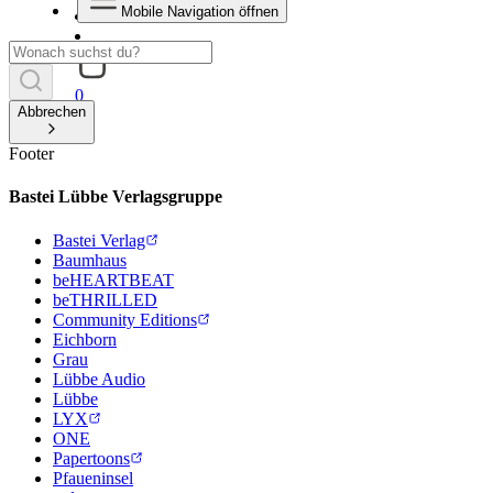
Mobile Navigation öffnen
0
Abbrechen
Footer
Bastei Lübbe Verlagsgruppe
Bastei Verlag
Baumhaus
beHEARTBEAT
beTHRILLED
Community Editions
Eichborn
Grau
Lübbe Audio
Lübbe
LYX
ONE
Papertoons
Pfaueninsel