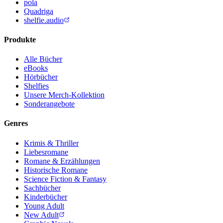
pola
Quadriga
shelfie.audio
Produkte
Alle Bücher
eBooks
Hörbücher
Shelfies
Unsere Merch-Kollektion
Sonderangebote
Genres
Krimis & Thriller
Liebesromane
Romane & Erzählungen
Historische Romane
Science Fiction & Fantasy
Sachbücher
Kinderbücher
Young Adult
New Adult