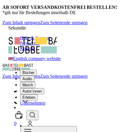
AB SOFORT VERSANDKOSTENFREI BESTELLEN!
*gilt nur für Bestellungen innerhalb DE
Zum Inhalt springen
Zum Seitenende springen
Sekundär
Hilfe & Support
Newsletter
Kontakt
English company website
Bücher
Zum Inhalt springen
Zum Seitenende springen
Audio
Merch
Autor:innen
Erleben
Unternehmen
0