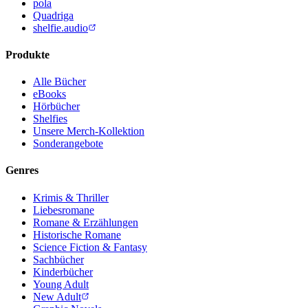
pola
Quadriga
shelfie.audio
Produkte
Alle Bücher
eBooks
Hörbücher
Shelfies
Unsere Merch-Kollektion
Sonderangebote
Genres
Krimis & Thriller
Liebesromane
Romane & Erzählungen
Historische Romane
Science Fiction & Fantasy
Sachbücher
Kinderbücher
Young Adult
New Adult