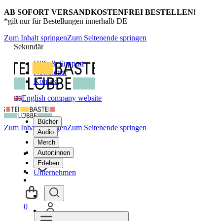
AB SOFORT VERSANDKOSTENFREI BESTELLEN!
*gilt nur für Bestellungen innerhalb DE
Zum Inhalt springen
Zum Seitenende springen
Sekundär
Hilfe & Support
Newsletter
Kontakt
English company website
Bücher
Zum Inhalt springen
Zum Seitenende springen
Audio
Merch
Autor:innen
Erleben
Unternehmen
0