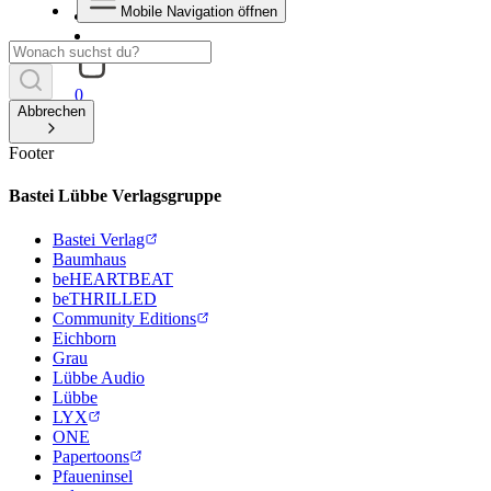
Mobile Navigation öffnen
0
Abbrechen
Footer
Bastei Lübbe Verlagsgruppe
Bastei Verlag
Baumhaus
beHEARTBEAT
beTHRILLED
Community Editions
Eichborn
Grau
Lübbe Audio
Lübbe
LYX
ONE
Papertoons
Pfaueninsel