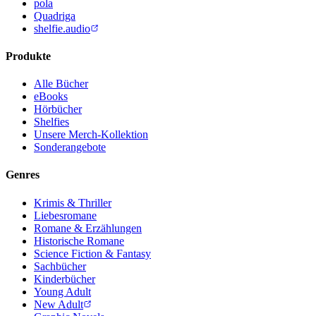
pola
Quadriga
shelfie.audio
Produkte
Alle Bücher
eBooks
Hörbücher
Shelfies
Unsere Merch-Kollektion
Sonderangebote
Genres
Krimis & Thriller
Liebesromane
Romane & Erzählungen
Historische Romane
Science Fiction & Fantasy
Sachbücher
Kinderbücher
Young Adult
New Adult