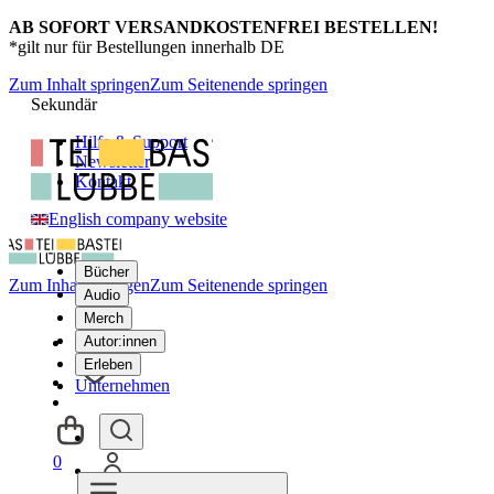
AB SOFORT VERSANDKOSTENFREI BESTELLEN!
*gilt nur für Bestellungen innerhalb DE
Zum Inhalt springen
Zum Seitenende springen
Sekundär
Hilfe & Support
Newsletter
Kontakt
English company website
Bücher
Zum Inhalt springen
Zum Seitenende springen
Audio
Merch
Autor:innen
Erleben
Unternehmen
0