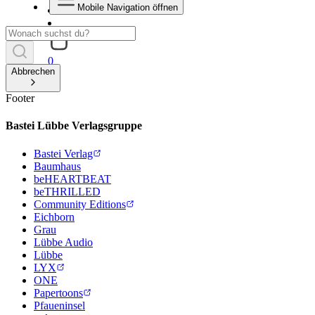
Mobile Navigation öffnen
0
Abbrechen
Footer
Bastei Lübbe Verlagsgruppe
Bastei Verlag
Baumhaus
beHEARTBEAT
beTHRILLED
Community Editions
Eichborn
Grau
Lübbe Audio
Lübbe
LYX
ONE
Papertoons
Pfaueninsel