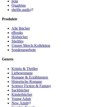
pola
Quadriga
shelfie.audio
Produkte
Alle Bücher
eBooks
Hörbücher
Shelfies
Unsere Merch-Kollektion
Sonderangebote
Genres
Krimis & Thriller
Liebesromane
Romane & Erzählungen
Historische Romane
Science Fiction & Fantasy
Sachbücher
Kinderbücher
Young Adult
New Adult