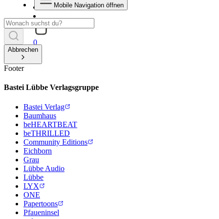
Mobile Navigation öffnen
0
Abbrechen
Footer
Bastei Lübbe Verlagsgruppe
Bastei Verlag
Baumhaus
beHEARTBEAT
beTHRILLED
Community Editions
Eichborn
Grau
Lübbe Audio
Lübbe
LYX
ONE
Papertoons
Pfaueninsel