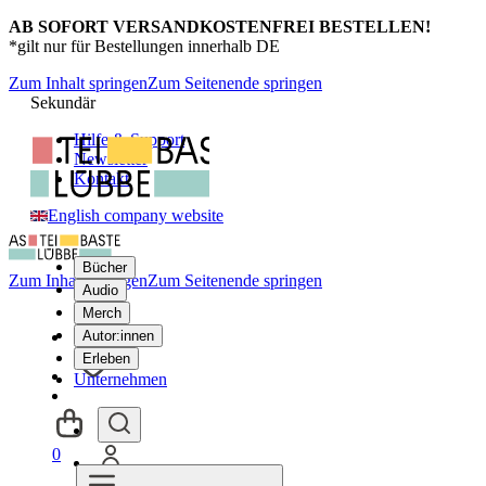
AB SOFORT VERSANDKOSTENFREI BESTELLEN!
*gilt nur für Bestellungen innerhalb DE
Zum Inhalt springen
Zum Seitenende springen
Sekundär
Hilfe & Support
Newsletter
Kontakt
English company website
Bücher
Zum Inhalt springen
Zum Seitenende springen
Audio
Merch
Autor:innen
Erleben
Unternehmen
0