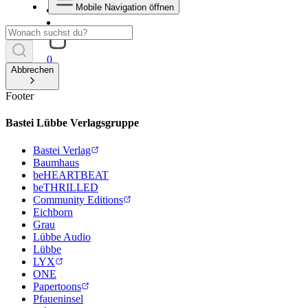
Mobile Navigation öffnen
0
Abbrechen
Footer
Bastei Lübbe Verlagsgruppe
Bastei Verlag
Baumhaus
beHEARTBEAT
beTHRILLED
Community Editions
Eichborn
Grau
Lübbe Audio
Lübbe
LYX
ONE
Papertoons
Pfaueninsel