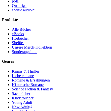
pola
Quadriga
shelfie.audio
Produkte
Alle Bücher
eBooks
Hörbücher
Shelfies
Unsere Merch-Kollektion
Sonderangebote
Genres
Krimis & Thriller
Liebesromane
Romane & Erzählungen
Historische Romane
Science Fiction & Fantasy
Sachbücher
Kinderbücher
Young Adult
New Adult