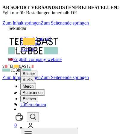
AB SOFORT VERSANDKOSTENFREI BESTELLEN!
*gilt nur für Bestellungen innerhalb DE
Zum Inhalt springen
Zum Seitenende springen
Sekundär
Hilfe & Support
Newsletter
Kontakt
English company website
Bücher
Zum Inhalt springen
Zum Seitenende springen
Audio
Merch
Autor:innen
Erleben
Unternehmen
0