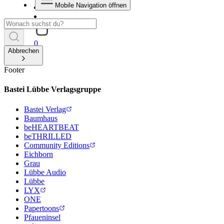
Mobile Navigation öffnen
0
Abbrechen
Footer
Bastei Lübbe Verlagsgruppe
Bastei Verlag
Baumhaus
beHEARTBEAT
beTHRILLED
Community Editions
Eichborn
Grau
Lübbe Audio
Lübbe
LYX
ONE
Papertoons
Pfaueninsel