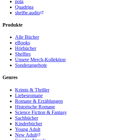
pola
Quadriga
shelfie.audio
Produkte
Alle Bücher
eBooks
Hörbücher
Shelfies
Unsere Merch-Kollektion
Sonderangebote
Genres
Krimis & Thriller
Liebesromane
Romane & Erzählungen
Historische Romane
Science Fiction & Fantasy
Sachbücher
Kinderbücher
Young Adult
New Adult