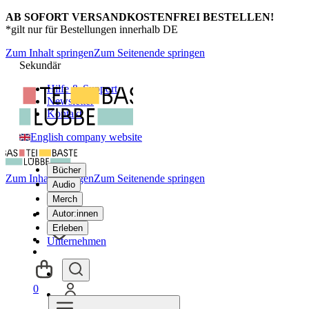
AB SOFORT VERSANDKOSTENFREI BESTELLEN!
*gilt nur für Bestellungen innerhalb DE
Zum Inhalt springen
Zum Seitenende springen
Sekundär
Hilfe & Support
Newsletter
Kontakt
English company website
Bücher
Zum Inhalt springen
Zum Seitenende springen
Audio
Merch
Autor:innen
Erleben
Unternehmen
0