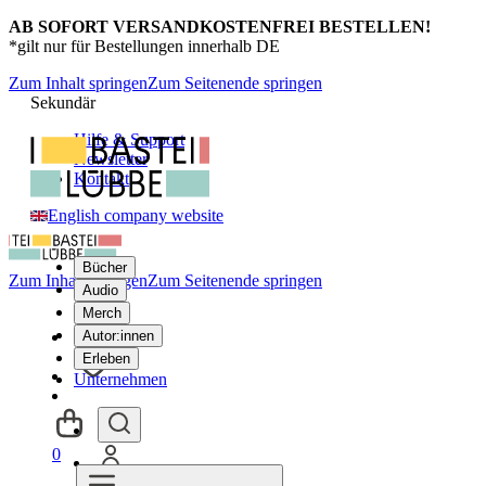
AB SOFORT VERSANDKOSTENFREI BESTELLEN!
*gilt nur für Bestellungen innerhalb DE
Zum Inhalt springen
Zum Seitenende springen
Sekundär
Hilfe & Support
Newsletter
Kontakt
English company website
Bücher
Zum Inhalt springen
Zum Seitenende springen
Audio
Merch
Autor:innen
Erleben
Unternehmen
0