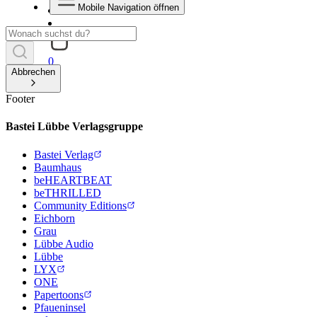
Mobile Navigation öffnen
0
Abbrechen
Footer
Bastei Lübbe Verlagsgruppe
Bastei Verlag
Baumhaus
beHEARTBEAT
beTHRILLED
Community Editions
Eichborn
Grau
Lübbe Audio
Lübbe
LYX
ONE
Papertoons
Pfaueninsel