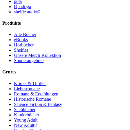
pola
Quadriga
shelfie.audio
Produkte
Alle Bücher
eBooks
Hörbücher
Shelfies
Unsere Merch-Kollektion
Sonderangebote
Genres
Krimis & Thriller
Liebesromane
Romane & Erzählungen
Historische Romane
Science Fiction & Fantasy
Sachbücher
Kinderbücher
Young Adult
New Adult