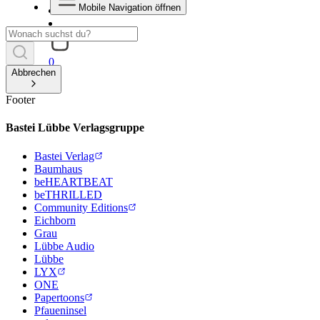
Mobile Navigation öffnen
0
Abbrechen
Footer
Bastei Lübbe Verlagsgruppe
Bastei Verlag
Baumhaus
beHEARTBEAT
beTHRILLED
Community Editions
Eichborn
Grau
Lübbe Audio
Lübbe
LYX
ONE
Papertoons
Pfaueninsel