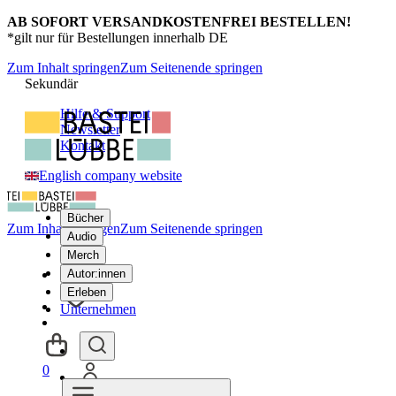
AB SOFORT VERSANDKOSTENFREI BESTELLEN!
*gilt nur für Bestellungen innerhalb DE
Zum Inhalt springen
Zum Seitenende springen
Sekundär
Hilfe & Support
Newsletter
Kontakt
English company website
Bücher
Zum Inhalt springen
Zum Seitenende springen
Audio
Merch
Autor:innen
Erleben
Unternehmen
0