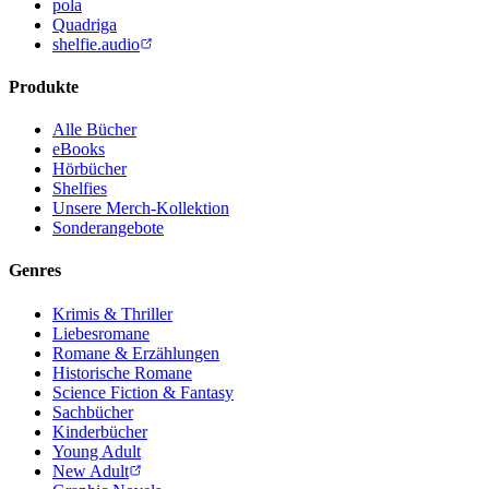
pola
Quadriga
shelfie.audio
Produkte
Alle Bücher
eBooks
Hörbücher
Shelfies
Unsere Merch-Kollektion
Sonderangebote
Genres
Krimis & Thriller
Liebesromane
Romane & Erzählungen
Historische Romane
Science Fiction & Fantasy
Sachbücher
Kinderbücher
Young Adult
New Adult