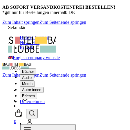
AB SOFORT VERSANDKOSTENFREI BESTELLEN!
*gilt nur für Bestellungen innerhalb DE
Zum Inhalt springen
Zum Seitenende springen
Sekundär
Hilfe & Support
Newsletter
Kontakt
English company website
Bücher
Zum Inhalt springen
Zum Seitenende springen
Audio
Merch
Autor:innen
Erleben
Unternehmen
0