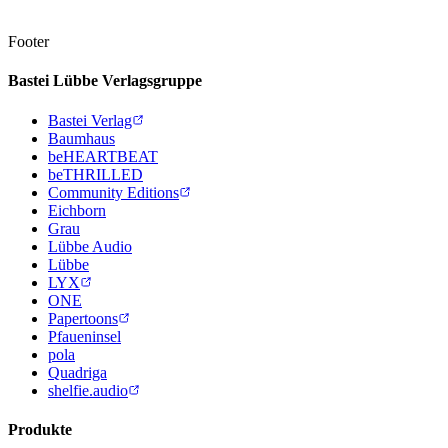
Footer
Bastei Lübbe Verlagsgruppe
Bastei Verlag
Baumhaus
beHEARTBEAT
beTHRILLED
Community Editions
Eichborn
Grau
Lübbe Audio
Lübbe
LYX
ONE
Papertoons
Pfaueninsel
pola
Quadriga
shelfie.audio
Produkte