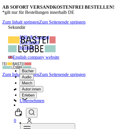
AB SOFORT VERSANDKOSTENFREI BESTELLEN!
*gilt nur für Bestellungen innerhalb DE
Zum Inhalt springen
Zum Seitenende springen
Sekundär
Hilfe & Support
Newsletter
Kontakt
English company website
Bücher
Zum Inhalt springen
Zum Seitenende springen
Audio
Merch
Autor:innen
Erleben
Unternehmen
0