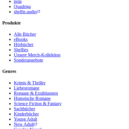
pola
Quadriga
shelfie.audio
Produkte
Alle Bücher
eBooks
Hörbücher
Shelfies
Unsere Merch-Kollektion
Sonderangebote
Genres
Krimis & Thriller
Liebesromane
Romane & Erzählungen
Historische Romane
Science Fiction & Fantasy
Sachbücher
Kinderbücher
Young Adult
New Adult