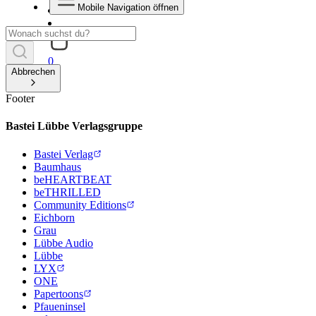
Mobile Navigation öffnen
0
Abbrechen
Footer
Bastei Lübbe Verlagsgruppe
Bastei Verlag
Baumhaus
beHEARTBEAT
beTHRILLED
Community Editions
Eichborn
Grau
Lübbe Audio
Lübbe
LYX
ONE
Papertoons
Pfaueninsel