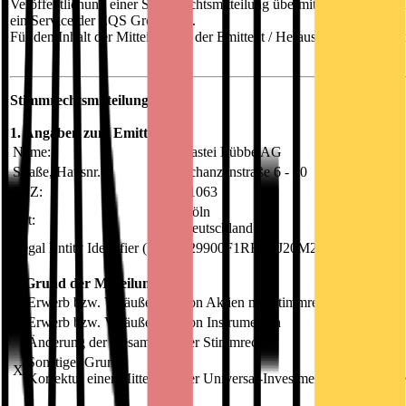
Veröffentlichung einer Stimmrechtsmitteilung übermittelt durch DGA
ein Service der EQS Group AG.
Für den Inhalt der Mitteilung ist der Emittent / Herausgeber verantwor
Stimmrechtsmitteilung
1. Angaben zum Emittenten
Name:
Bastei Lübbe AG
Straße, Hausnr.:
Schanzenstraße 6 - 20
PLZ:
51063
Köln
Ort:
Deutschland
Legal Entity Identifier (LEI):
529900F1RRY8J20M2I79
2. Grund der Mitteilung
X
Erwerb bzw. Veräußerung von Aktien mit Stimmrechten
Erwerb bzw. Veräußerung von Instrumenten
Änderung der Gesamtzahl der Stimmrechte
Sonstiger Grund:
X
Korrektur einer Mitteilung der Universal-Investment-GmbH, siehe