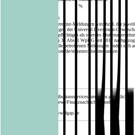
%
%
%
10. Sonstige Informationen:
Mit dieser und parallelen Korrektur-Meldungen wird bzgl. der jeweil
zuletzt abgegebenen Meldungen der Universal Investment-Gesellsch
mbH die Stellung der Meldepflichtigen als oberstes Mutterunterneh
der Universal-Gruppe nach § 35 Abs. 1 WpHG seit 2017 nachgezog
Weitere Erläuterungen und alle betroffenen Meldungen finden sich a
www.universal-investment.com/de/stimmrechtsmitteilungen
Datum
31.08.2021
01.09.2021 Die DGAP Distributionsservices umfassen gesetzliche
Meldepflichten, Corporate News/Finanznachrichten und
Pressemitteilungen.
Medienarchiv unter http://www.dgap.de
Sprache:
Deutsch