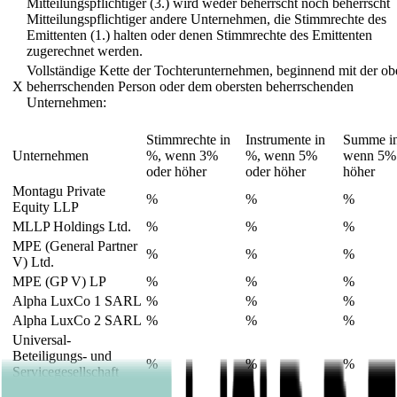
Mitteilungspflichtiger (3.) wird weder beherrscht noch beherrscht
Mitteilungspflichtiger andere Unternehmen, die Stimmrechte des
Emittenten (1.) halten oder denen Stimmrechte des Emittenten
zugerechnet werden.
Vollständige Kette der Tochterunternehmen, beginnend mit der ob
X
beherrschenden Person oder dem obersten beherrschenden
Unternehmen:
Stimmrechte in
Instrumente in
Summe i
Unternehmen
%, wenn 3%
%, wenn 5%
wenn 5%
oder höher
oder höher
höher
Montagu Private
%
%
%
Equity LLP
MLLP Holdings Ltd.
%
%
%
MPE (General Partner
%
%
%
V) Ltd.
MPE (GP V) LP
%
%
%
Alpha LuxCo 1 SARL
%
%
%
Alpha LuxCo 2 SARL
%
%
%
Universal-
Beteiligungs- und
%
%
%
Servicegesellschaft
mbH