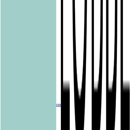
Community Editions
Eichborn
Grau
Lübbe Audio
Lübbe
LYX
ONE
Papertoons
Pfaueninsel
pola
Quadriga
shelfie.audio
Produkte
Alle Bücher
eBooks
Hörbücher
Shelfies
Unsere Merch-Kollektion
Sonderangebote
Genres