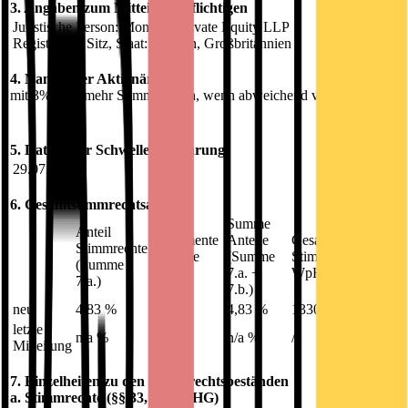
3. Angaben zum Mitteilungspflichtigen
Juristische Person: Montagu Private Equity LLP
Registrierter Sitz, Staat: London, Großbritannien
4. Namen der Aktionäre
mit 3% oder mehr Stimmrechten, wenn abweichend von 3.
5. Datum der Schwellenberührung:
29.07.2021
6. Gesamtstimmrechtsanteile
Anteil
Summe
Anteil
Instrumente
Anteile
Gesamtzahl der
Stimmrechte
(Summe
(Summe
Stimmrechte nach §
(Summe
7.b.1.+
7.a. +
WpHG
7.a.)
7.b.2.)
7.b.)
neu
4,83 %
0,00 %
4,83 %
13300000
letzte
n/a %
n/a %
n/a %
/
Mitteilung
7. Einzelheiten zu den Stimmrechtsbeständen
a. Stimmrechte (§§ 33, 34 WpHG)