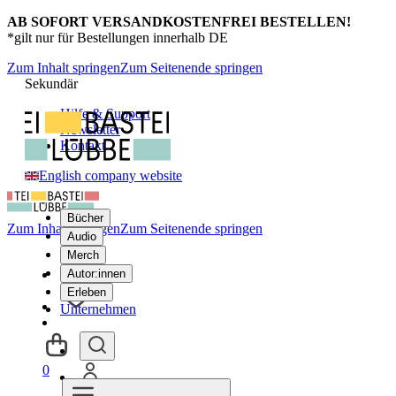
AB SOFORT VERSANDKOSTENFREI BESTELLEN!
*gilt nur für Bestellungen innerhalb DE
Zum Inhalt springen
Zum Seitenende springen
Sekundär
Hilfe & Support
Newsletter
Kontakt
English company website
Bücher
Zum Inhalt springen
Zum Seitenende springen
Audio
Merch
Autor:innen
Erleben
Unternehmen
0