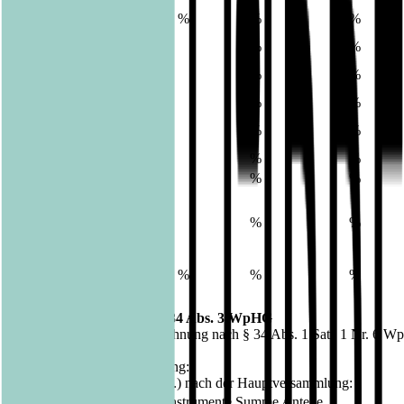
Universal-Investment-
4,83 %
%
%
Gesellschaft mbH
-
%
%
%
Montagu Private
%
%
%
Equity LLP
MLLP Holdings Ltd.
%
%
%
Montagu V Nominees
%
%
%
Ltd.
Alpha LuxCo 1 SARL
%
%
%
Alpha LuxCo 2 SARL
%
%
%
Universal-
Beteiligungs- und
%
%
%
Servicegesellschaft
mbH
Universal-Investment-
4,83 %
%
%
Gesellschaft mbH
9. Bei Vollmacht gemäß § 34 Abs. 3 WpHG
(nur möglich bei einer Zurechnung nach § 34 Abs. 1 Satz 1 Nr. 6 
Datum der Hauptversammlung:
Gesamtstimmrechtsanteile (6.) nach der Hauptversammlung:
Anteil Stimmrechte
Anteil Instrumente
Summe Anteile