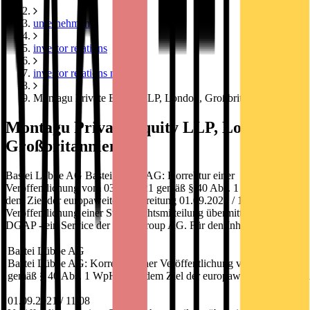
unternehmen
investor relations
investor relations news
Montagu Private Equity LLP, London, Großbritannien
Montagu Private Equity LLP, London,
Großbritannien
Bastei Lübbe AG Bastei Lübbe AG: Korrektur einer
Veröffentlichung vom 03.08.2021 gemäß § 40 Abs. 1 WpHG mit
dem Ziel der europaweiten Verbreitung 01.09.2021 / 11:08
Veröffentlichung einer Stimmrechtsmitteilung übermittelt durch
DGAP - ein Service der EQS Group AG. Für den Inhalt
Bastei Lübbe AG
Bastei Lübbe AG: Korrektur einer Veröffentlichung vom 03.08.2021
gemäß § 40 Abs. 1 WpHG mit dem Ziel der europaweiten Verbreitu
01.09.2021 / 11:08