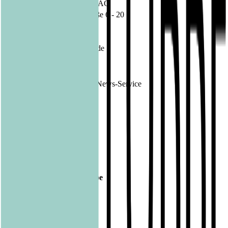
Unternehmen:
Bastei Lübbe AG
Schanzenstraße 6 - 20
51063 Köln
Deutschland
Internet:
www.luebbe.de
Ende der Mitteilung
DGAP News-Service
1230374 01.09.2021
Veröffentlicht am
01.09.2021
Footer
Bastei Lübbe Verlagsgruppe
Bastei Verlag
Baumhaus
beHEARTBEAT
beTHRILLED