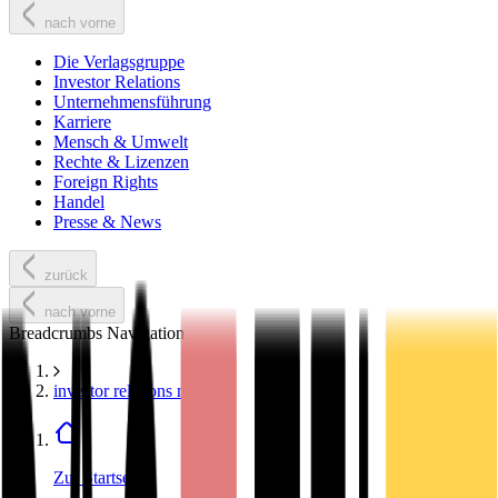
nach vorne
Die Verlagsgruppe
Investor Relations
Unternehmensführung
Karriere
Mensch & Umwelt
Rechte & Lizenzen
Foreign Rights
Handel
Presse & News
zurück
nach vorne
Breadcrumbs Navigation
investor relations news
Zur Startseite