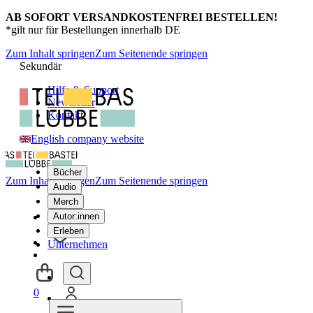
AB SOFORT VERSANDKOSTENFREI BESTELLEN!
*gilt nur für Bestellungen innerhalb DE
Zum Inhalt springen
Zum Seitenende springen
Sekundär
Hilfe & Support
Newsletter
Kontakt
English company website
Bücher
Zum Inhalt springen
Zum Seitenende springen
Audio
Merch
Autor:innen
Erleben
Unternehmen
0