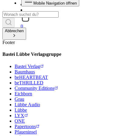
Mobile Navigation öffnen
0
Abbrechen
Footer
Bastei Lübbe Verlagsgruppe
Bastei Verlag
Baumhaus
beHEARTBEAT
beTHRILLED
Community Editions
Eichborn
Grau
Lübbe Audio
Lübbe
LYX
ONE
Papertoons
Pfaueninsel