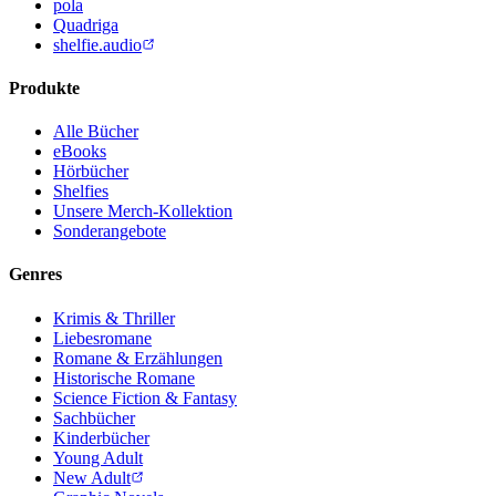
pola
Quadriga
shelfie.audio
Produkte
Alle Bücher
eBooks
Hörbücher
Shelfies
Unsere Merch-Kollektion
Sonderangebote
Genres
Krimis & Thriller
Liebesromane
Romane & Erzählungen
Historische Romane
Science Fiction & Fantasy
Sachbücher
Kinderbücher
Young Adult
New Adult