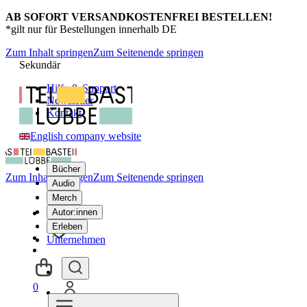
AB SOFORT VERSANDKOSTENFREI BESTELLEN!
*gilt nur für Bestellungen innerhalb DE
Zum Inhalt springen
Zum Seitenende springen
Sekundär
Hilfe & Support
Newsletter
Kontakt
English company website
Bücher
Zum Inhalt springen
Zum Seitenende springen
Audio
Merch
Autor:innen
Erleben
Unternehmen
0