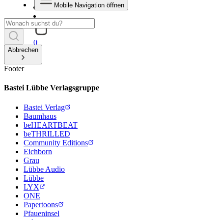
Mobile Navigation öffnen
0
Abbrechen
Footer
Bastei Lübbe Verlagsgruppe
Bastei Verlag
Baumhaus
beHEARTBEAT
beTHRILLED
Community Editions
Eichborn
Grau
Lübbe Audio
Lübbe
LYX
ONE
Papertoons
Pfaueninsel