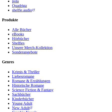
pola
Quadriga
shelfie.audio
Produkte
Alle Bücher
eBooks
Hörbücher
Shelfies
Unsere Merch-Kollektion
Sonderangebote
Genres
Krimis & Thriller
Liebesromane
Romane & Erzählungen
Historische Romane
Science Fiction & Fantasy
Sachbücher
Kinderbücher
Young Adult
New Adult