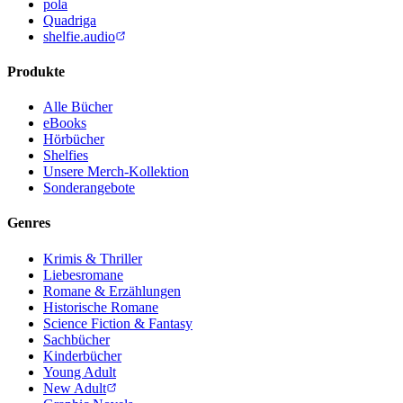
pola
Quadriga
shelfie.audio
Produkte
Alle Bücher
eBooks
Hörbücher
Shelfies
Unsere Merch-Kollektion
Sonderangebote
Genres
Krimis & Thriller
Liebesromane
Romane & Erzählungen
Historische Romane
Science Fiction & Fantasy
Sachbücher
Kinderbücher
Young Adult
New Adult