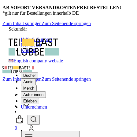
AB SOFORT VERSANDKOSTENFREI BESTELLEN!
*gilt nur für Bestellungen innerhalb DE
Zum Inhalt springen
Zum Seitenende springen
Sekundär
Hilfe & Support
Newsletter
Kontakt
English company website
Bücher
Zum Inhalt springen
Zum Seitenende springen
Audio
Merch
Autor:innen
Erleben
Unternehmen
0