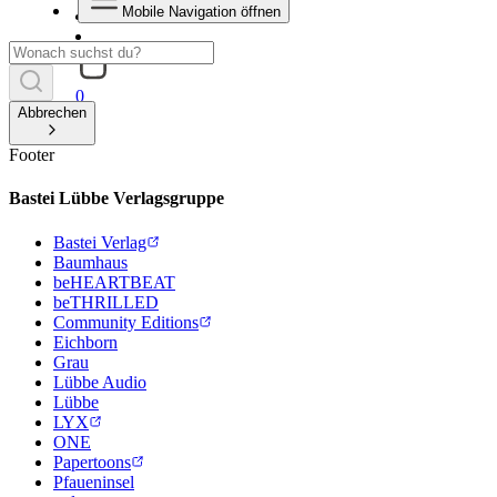
Mobile Navigation öffnen
0
Abbrechen
Footer
Bastei Lübbe Verlagsgruppe
Bastei Verlag
Baumhaus
beHEARTBEAT
beTHRILLED
Community Editions
Eichborn
Grau
Lübbe Audio
Lübbe
LYX
ONE
Papertoons
Pfaueninsel