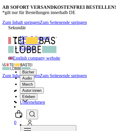
AB SOFORT VERSANDKOSTENFREI BESTELLEN!
*gilt nur für Bestellungen innerhalb DE
Zum Inhalt springen
Zum Seitenende springen
Sekundär
Hilfe & Support
Newsletter
Kontakt
English company website
Bücher
Zum Inhalt springen
Zum Seitenende springen
Audio
Merch
Autor:innen
Erleben
Unternehmen
0