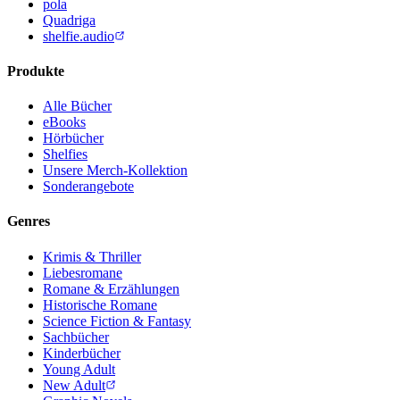
pola
Quadriga
shelfie.audio
Produkte
Alle Bücher
eBooks
Hörbücher
Shelfies
Unsere Merch-Kollektion
Sonderangebote
Genres
Krimis & Thriller
Liebesromane
Romane & Erzählungen
Historische Romane
Science Fiction & Fantasy
Sachbücher
Kinderbücher
Young Adult
New Adult