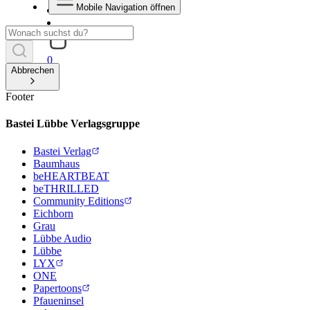
Mobile Navigation öffnen
0
Abbrechen
Footer
Bastei Lübbe Verlagsgruppe
Bastei Verlag
Baumhaus
beHEARTBEAT
beTHRILLED
Community Editions
Eichborn
Grau
Lübbe Audio
Lübbe
LYX
ONE
Papertoons
Pfaueninsel