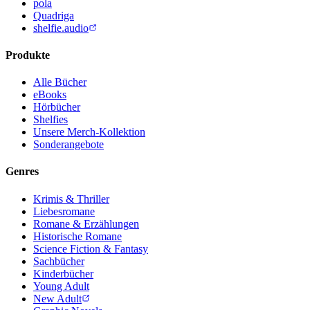
pola
Quadriga
shelfie.audio
Produkte
Alle Bücher
eBooks
Hörbücher
Shelfies
Unsere Merch-Kollektion
Sonderangebote
Genres
Krimis & Thriller
Liebesromane
Romane & Erzählungen
Historische Romane
Science Fiction & Fantasy
Sachbücher
Kinderbücher
Young Adult
New Adult