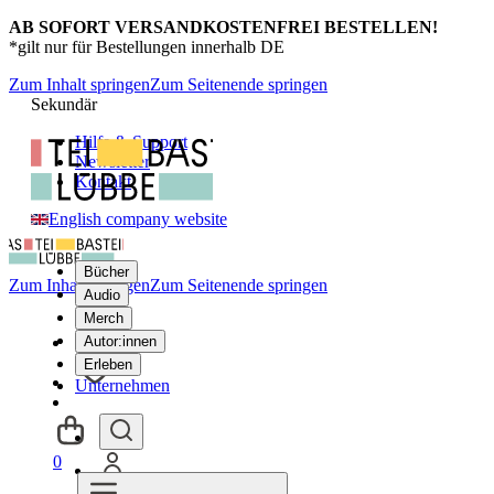
AB SOFORT VERSANDKOSTENFREI BESTELLEN!
*gilt nur für Bestellungen innerhalb DE
Zum Inhalt springen
Zum Seitenende springen
Sekundär
Hilfe & Support
Newsletter
Kontakt
English company website
Bücher
Zum Inhalt springen
Zum Seitenende springen
Audio
Merch
Autor:innen
Erleben
Unternehmen
0