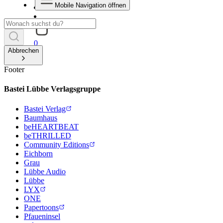
Mobile Navigation öffnen
0
Abbrechen
Footer
Bastei Lübbe Verlagsgruppe
Bastei Verlag
Baumhaus
beHEARTBEAT
beTHRILLED
Community Editions
Eichborn
Grau
Lübbe Audio
Lübbe
LYX
ONE
Papertoons
Pfaueninsel