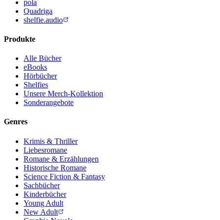
pola
Quadriga
shelfie.audio
Produkte
Alle Bücher
eBooks
Hörbücher
Shelfies
Unsere Merch-Kollektion
Sonderangebote
Genres
Krimis & Thriller
Liebesromane
Romane & Erzählungen
Historische Romane
Science Fiction & Fantasy
Sachbücher
Kinderbücher
Young Adult
New Adult