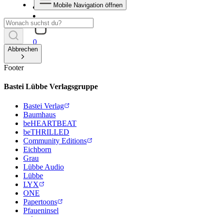
Mobile Navigation öffnen
0
Abbrechen
Footer
Bastei Lübbe Verlagsgruppe
Bastei Verlag
Baumhaus
beHEARTBEAT
beTHRILLED
Community Editions
Eichborn
Grau
Lübbe Audio
Lübbe
LYX
ONE
Papertoons
Pfaueninsel