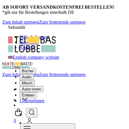
AB SOFORT VERSANDKOSTENFREI BESTELLEN!
*gilt nur für Bestellungen innerhalb DE
Zum Inhalt springen
Zum Seitenende springen
Sekundär
Hilfe & Support
Newsletter
Kontakt
English company website
Bücher
Zum Inhalt springen
Zum Seitenende springen
Audio
Merch
Autor:innen
Erleben
Unternehmen
0