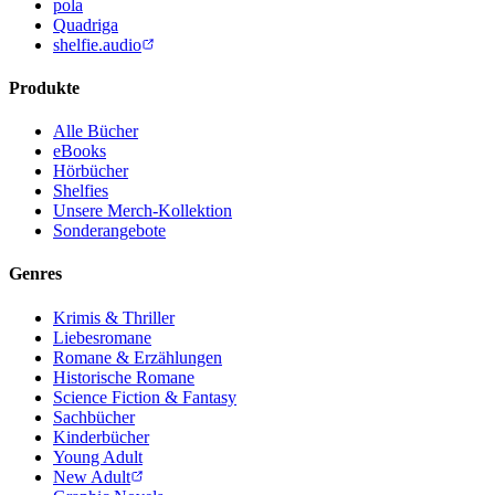
pola
Quadriga
shelfie.audio
Produkte
Alle Bücher
eBooks
Hörbücher
Shelfies
Unsere Merch-Kollektion
Sonderangebote
Genres
Krimis & Thriller
Liebesromane
Romane & Erzählungen
Historische Romane
Science Fiction & Fantasy
Sachbücher
Kinderbücher
Young Adult
New Adult