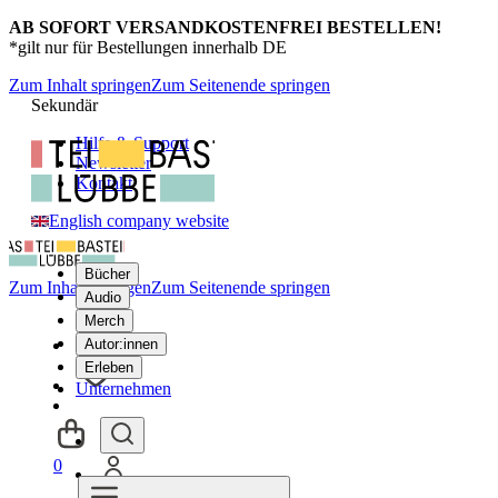
AB SOFORT VERSANDKOSTENFREI BESTELLEN!
*gilt nur für Bestellungen innerhalb DE
Zum Inhalt springen
Zum Seitenende springen
Sekundär
Hilfe & Support
Newsletter
Kontakt
English company website
Bücher
Zum Inhalt springen
Zum Seitenende springen
Audio
Merch
Autor:innen
Erleben
Unternehmen
0