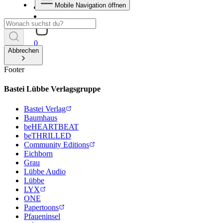
Mobile Navigation öffnen
0
Abbrechen
Footer
Bastei Lübbe Verlagsgruppe
Bastei Verlag
Baumhaus
beHEARTBEAT
beTHRILLED
Community Editions
Eichborn
Grau
Lübbe Audio
Lübbe
LYX
ONE
Papertoons
Pfaueninsel