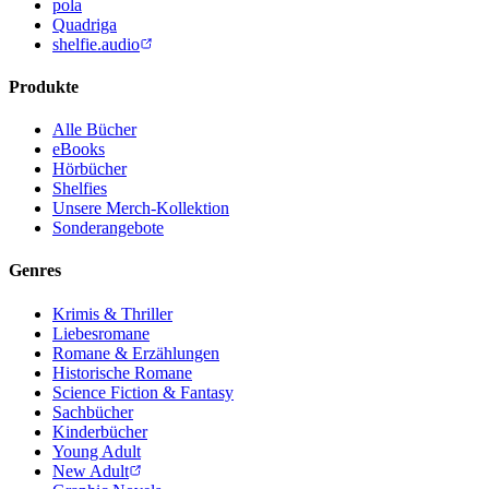
pola
Quadriga
shelfie.audio
Produkte
Alle Bücher
eBooks
Hörbücher
Shelfies
Unsere Merch-Kollektion
Sonderangebote
Genres
Krimis & Thriller
Liebesromane
Romane & Erzählungen
Historische Romane
Science Fiction & Fantasy
Sachbücher
Kinderbücher
Young Adult
New Adult