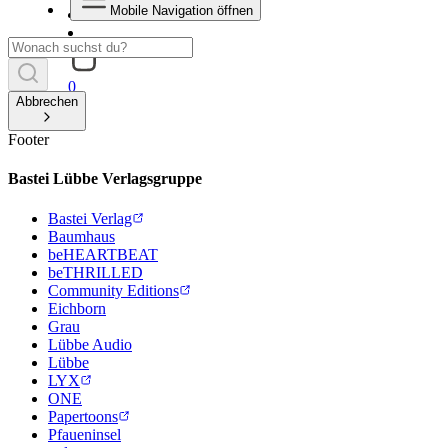
Mobile Navigation öffnen
0
Abbrechen
Footer
Bastei Lübbe Verlagsgruppe
Bastei Verlag
Baumhaus
beHEARTBEAT
beTHRILLED
Community Editions
Eichborn
Grau
Lübbe Audio
Lübbe
LYX
ONE
Papertoons
Pfaueninsel