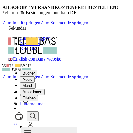
AB SOFORT VERSANDKOSTENFREI BESTELLEN!
*gilt nur für Bestellungen innerhalb DE
Zum Inhalt springen
Zum Seitenende springen
Sekundär
Hilfe & Support
Newsletter
Kontakt
English company website
Bücher
Zum Inhalt springen
Zum Seitenende springen
Audio
Merch
Autor:innen
Erleben
Unternehmen
0