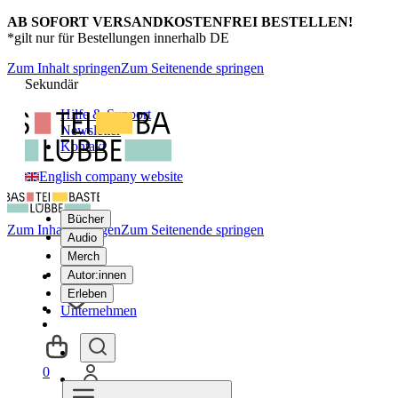
AB SOFORT VERSANDKOSTENFREI BESTELLEN!
*gilt nur für Bestellungen innerhalb DE
Zum Inhalt springen
Zum Seitenende springen
Sekundär
Hilfe & Support
Newsletter
Kontakt
English company website
Bücher
Zum Inhalt springen
Zum Seitenende springen
Audio
Merch
Autor:innen
Erleben
Unternehmen
0