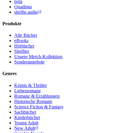
pola
Quadriga
shelfie.audio
Produkte
Alle Bücher
eBooks
Hörbücher
Shelfies
Unsere Merch-Kollektion
Sonderangebote
Genres
Krimis & Thriller
Liebesromane
Romane & Erzählungen
Historische Romane
Science Fiction & Fantasy
Sachbücher
Kinderbücher
Young Adult
New Adult