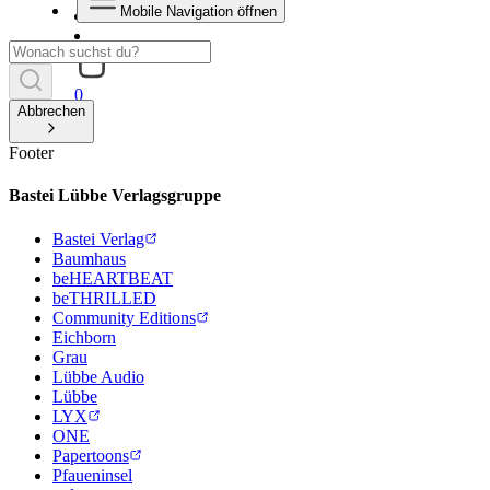
Mobile Navigation öffnen
0
Abbrechen
Footer
Bastei Lübbe Verlagsgruppe
Bastei Verlag
Baumhaus
beHEARTBEAT
beTHRILLED
Community Editions
Eichborn
Grau
Lübbe Audio
Lübbe
LYX
ONE
Papertoons
Pfaueninsel