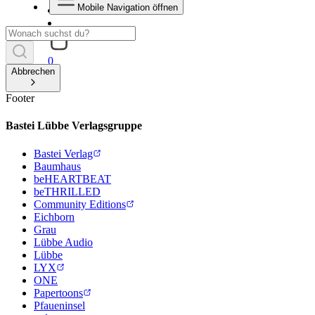
Mobile Navigation öffnen
0
Abbrechen
Footer
Bastei Lübbe Verlagsgruppe
Bastei Verlag
Baumhaus
beHEARTBEAT
beTHRILLED
Community Editions
Eichborn
Grau
Lübbe Audio
Lübbe
LYX
ONE
Papertoons
Pfaueninsel