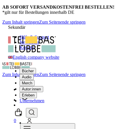
AB SOFORT VERSANDKOSTENFREI BESTELLEN!
*gilt nur für Bestellungen innerhalb DE
Zum Inhalt springen
Zum Seitenende springen
Sekundär
Hilfe & Support
Newsletter
Kontakt
English company website
Bücher
Zum Inhalt springen
Zum Seitenende springen
Audio
Merch
Autor:innen
Erleben
Unternehmen
0