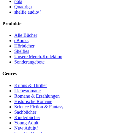
pola
Quadriga
shelfie.audio
Produkte
Alle Bücher
eBooks
Hörbücher
Shelfies
Unsere Merch-Kollektion
Sonderangebote
Genres
Krimis & Thriller
Liebesromane
Romane & Erzählungen
Historische Romane
Science Fiction & Fantasy
Sachbücher
Kinderbücher
Young Adult
New Adult