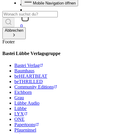
Mobile Navigation öffnen
0
Abbrechen
Footer
Bastei Lübbe Verlagsgruppe
Bastei Verlag
Baumhaus
beHEARTBEAT
beTHRILLED
Community Editions
Eichborn
Grau
Lübbe Audio
Lübbe
LYX
ONE
Papertoons
Pfaueninsel