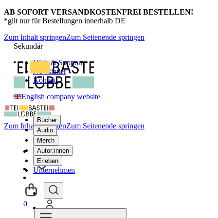
AB SOFORT VERSANDKOSTENFREI BESTELLEN!
*gilt nur für Bestellungen innerhalb DE
Zum Inhalt springen
Zum Seitenende springen
Sekundär
Hilfe & Support
Newsletter
Kontakt
English company website
Bücher
Zum Inhalt springen
Zum Seitenende springen
Audio
Merch
Autor:innen
Erleben
Unternehmen
0