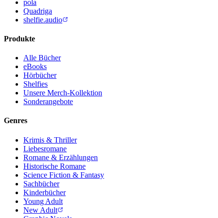
pola
Quadriga
shelfie.audio
Produkte
Alle Bücher
eBooks
Hörbücher
Shelfies
Unsere Merch-Kollektion
Sonderangebote
Genres
Krimis & Thriller
Liebesromane
Romane & Erzählungen
Historische Romane
Science Fiction & Fantasy
Sachbücher
Kinderbücher
Young Adult
New Adult