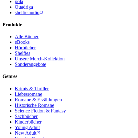
pola
Quadriga
shelfie.audio
Produkte
Alle Bücher
eBooks
Hörbücher
Shelfies
Unsere Merch-Kollektion
Sonderangebote
Genres
Krimis & Thriller
Liebesromane
Romane & Erzählungen
Historische Romane
Science Fiction & Fantasy
Sachbücher
Kinderbücher
Young Adult
New Adult