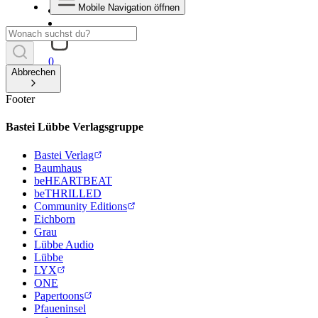
Mobile Navigation öffnen
0
Abbrechen
Footer
Bastei Lübbe Verlagsgruppe
Bastei Verlag
Baumhaus
beHEARTBEAT
beTHRILLED
Community Editions
Eichborn
Grau
Lübbe Audio
Lübbe
LYX
ONE
Papertoons
Pfaueninsel