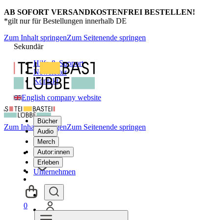
AB SOFORT VERSANDKOSTENFREI BESTELLEN!
*gilt nur für Bestellungen innerhalb DE
Zum Inhalt springen
Zum Seitenende springen
Sekundär
Hilfe & Support
Newsletter
Kontakt
English company website
Bücher
Zum Inhalt springen
Zum Seitenende springen
Audio
Merch
Autor:innen
Erleben
Unternehmen
0