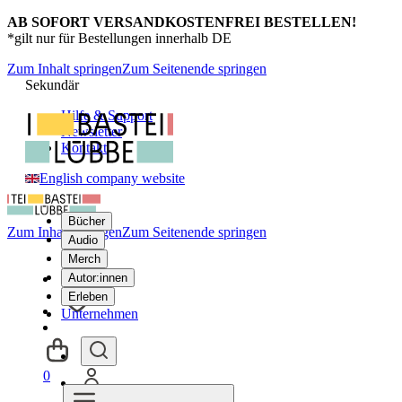
AB SOFORT VERSANDKOSTENFREI BESTELLEN!
*gilt nur für Bestellungen innerhalb DE
Zum Inhalt springen
Zum Seitenende springen
Sekundär
Hilfe & Support
Newsletter
Kontakt
English company website
Bücher
Zum Inhalt springen
Zum Seitenende springen
Audio
Merch
Autor:innen
Erleben
Unternehmen
0