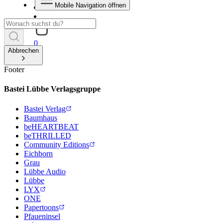
Mobile Navigation öffnen
0
Abbrechen
Footer
Bastei Lübbe Verlagsgruppe
Bastei Verlag
Baumhaus
beHEARTBEAT
beTHRILLED
Community Editions
Eichborn
Grau
Lübbe Audio
Lübbe
LYX
ONE
Papertoons
Pfaueninsel