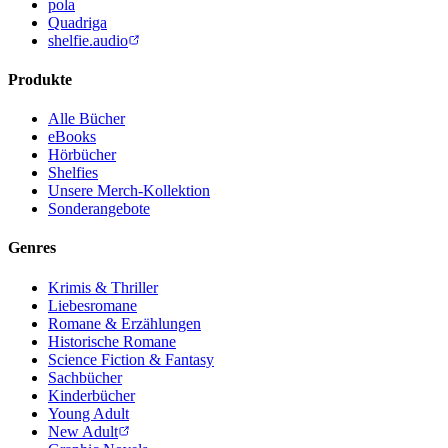
pola
Quadriga
shelfie.audio
Produkte
Alle Bücher
eBooks
Hörbücher
Shelfies
Unsere Merch-Kollektion
Sonderangebote
Genres
Krimis & Thriller
Liebesromane
Romane & Erzählungen
Historische Romane
Science Fiction & Fantasy
Sachbücher
Kinderbücher
Young Adult
New Adult