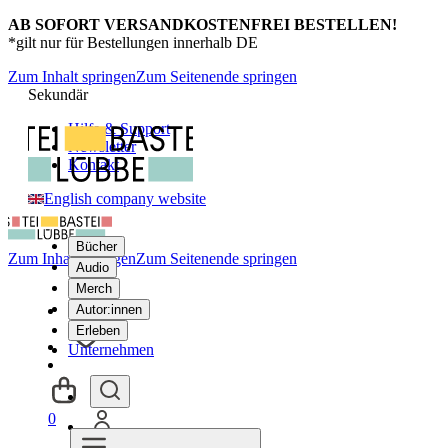
AB SOFORT VERSANDKOSTENFREI BESTELLEN!
*gilt nur für Bestellungen innerhalb DE
Zum Inhalt springen
Zum Seitenende springen
Sekundär
Hilfe & Support
Newsletter
Kontakt
English company website
Bücher
Zum Inhalt springen
Zum Seitenende springen
Audio
Merch
Autor:innen
Erleben
Unternehmen
0