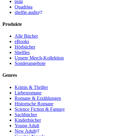
pola
Quadriga
shelfie.audio
Produkte
Alle Bücher
eBooks
Hörbücher
Shelfies
Unsere Merch-Kollektion
Sonderangebote
Genres
Krimis & Thriller
Liebesromane
Romane & Erzählungen
Historische Romane
Science Fiction & Fantasy
Sachbücher
Kinderbücher
Young Adult
New Adult