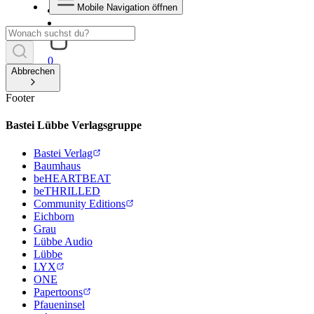
Mobile Navigation öffnen
0
Abbrechen
Footer
Bastei Lübbe Verlagsgruppe
Bastei Verlag
Baumhaus
beHEARTBEAT
beTHRILLED
Community Editions
Eichborn
Grau
Lübbe Audio
Lübbe
LYX
ONE
Papertoons
Pfaueninsel