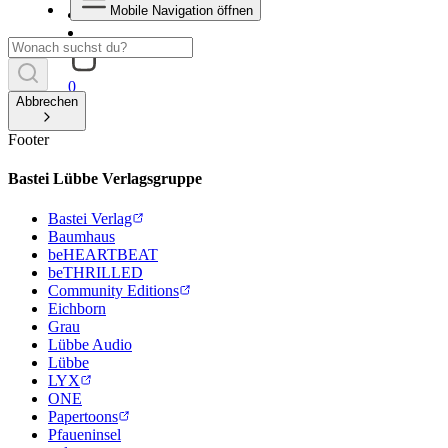
Mobile Navigation öffnen
0
Abbrechen
Footer
Bastei Lübbe Verlagsgruppe
Bastei Verlag
Baumhaus
beHEARTBEAT
beTHRILLED
Community Editions
Eichborn
Grau
Lübbe Audio
Lübbe
LYX
ONE
Papertoons
Pfaueninsel