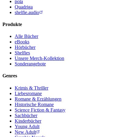
pola
Quadriga
shelfie.audio
Produkte
Alle Bücher
eBooks
Hörbücher
Shelfies
Unsere Merch-Kollektion
Sonderangebote
Genres
Krimis & Thriller
Liebesromane
Romane & Erzählungen
Historische Romane
Science Fiction & Fantasy
Sachbücher
Kinderbücher
Young Adult
New Adult