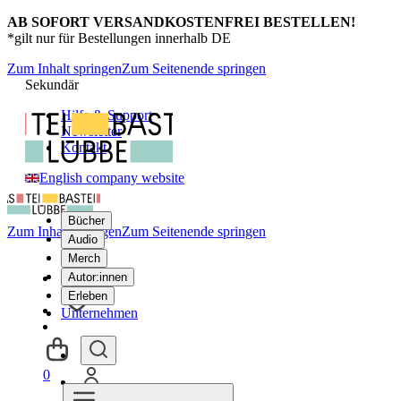
AB SOFORT VERSANDKOSTENFREI BESTELLEN!
*gilt nur für Bestellungen innerhalb DE
Zum Inhalt springen
Zum Seitenende springen
Sekundär
Hilfe & Support
Newsletter
Kontakt
English company website
Bücher
Zum Inhalt springen
Zum Seitenende springen
Audio
Merch
Autor:innen
Erleben
Unternehmen
0