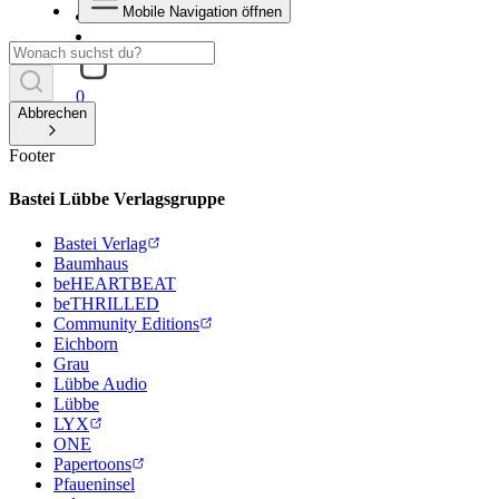
Mobile Navigation öffnen
0
Abbrechen
Footer
Bastei Lübbe Verlagsgruppe
Bastei Verlag
Baumhaus
beHEARTBEAT
beTHRILLED
Community Editions
Eichborn
Grau
Lübbe Audio
Lübbe
LYX
ONE
Papertoons
Pfaueninsel