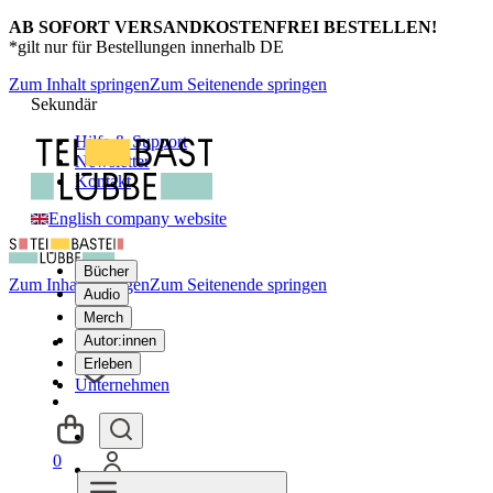
AB SOFORT VERSANDKOSTENFREI BESTELLEN!
*gilt nur für Bestellungen innerhalb DE
Zum Inhalt springen
Zum Seitenende springen
Sekundär
Hilfe & Support
Newsletter
Kontakt
English company website
Bücher
Zum Inhalt springen
Zum Seitenende springen
Audio
Merch
Autor:innen
Erleben
Unternehmen
0