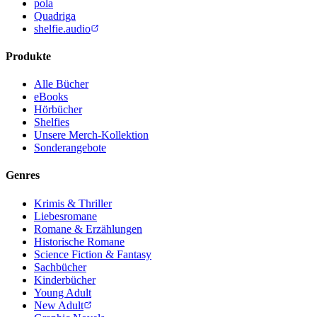
pola
Quadriga
shelfie.audio
Produkte
Alle Bücher
eBooks
Hörbücher
Shelfies
Unsere Merch-Kollektion
Sonderangebote
Genres
Krimis & Thriller
Liebesromane
Romane & Erzählungen
Historische Romane
Science Fiction & Fantasy
Sachbücher
Kinderbücher
Young Adult
New Adult