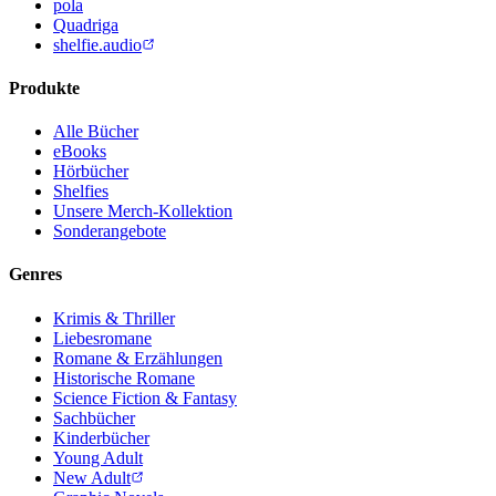
pola
Quadriga
shelfie.audio
Produkte
Alle Bücher
eBooks
Hörbücher
Shelfies
Unsere Merch-Kollektion
Sonderangebote
Genres
Krimis & Thriller
Liebesromane
Romane & Erzählungen
Historische Romane
Science Fiction & Fantasy
Sachbücher
Kinderbücher
Young Adult
New Adult