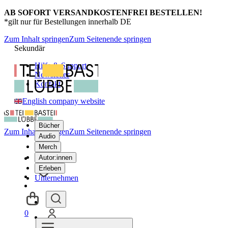
AB SOFORT VERSANDKOSTENFREI BESTELLEN!
*gilt nur für Bestellungen innerhalb DE
Zum Inhalt springen
Zum Seitenende springen
Sekundär
Hilfe & Support
Newsletter
Kontakt
English company website
Bücher
Zum Inhalt springen
Zum Seitenende springen
Audio
Merch
Autor:innen
Erleben
Unternehmen
0