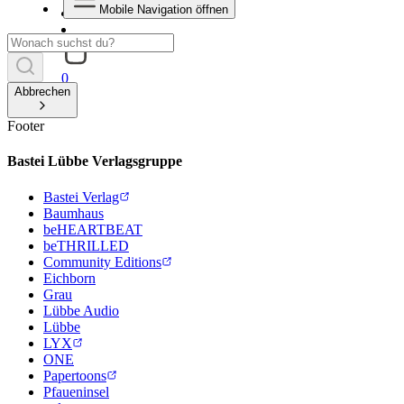
Mobile Navigation öffnen
0
Abbrechen
Footer
Bastei Lübbe Verlagsgruppe
Bastei Verlag
Baumhaus
beHEARTBEAT
beTHRILLED
Community Editions
Eichborn
Grau
Lübbe Audio
Lübbe
LYX
ONE
Papertoons
Pfaueninsel