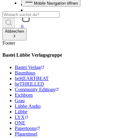
Mobile Navigation öffnen
0
Abbrechen
Footer
Bastei Lübbe Verlagsgruppe
Bastei Verlag
Baumhaus
beHEARTBEAT
beTHRILLED
Community Editions
Eichborn
Grau
Lübbe Audio
Lübbe
LYX
ONE
Papertoons
Pfaueninsel