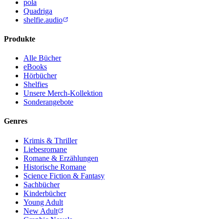
pola
Quadriga
shelfie.audio
Produkte
Alle Bücher
eBooks
Hörbücher
Shelfies
Unsere Merch-Kollektion
Sonderangebote
Genres
Krimis & Thriller
Liebesromane
Romane & Erzählungen
Historische Romane
Science Fiction & Fantasy
Sachbücher
Kinderbücher
Young Adult
New Adult