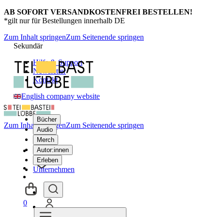
AB SOFORT VERSANDKOSTENFREI BESTELLEN!
*gilt nur für Bestellungen innerhalb DE
Zum Inhalt springen
Zum Seitenende springen
Sekundär
Hilfe & Support
Newsletter
Kontakt
English company website
Bücher
Zum Inhalt springen
Zum Seitenende springen
Audio
Merch
Autor:innen
Erleben
Unternehmen
0