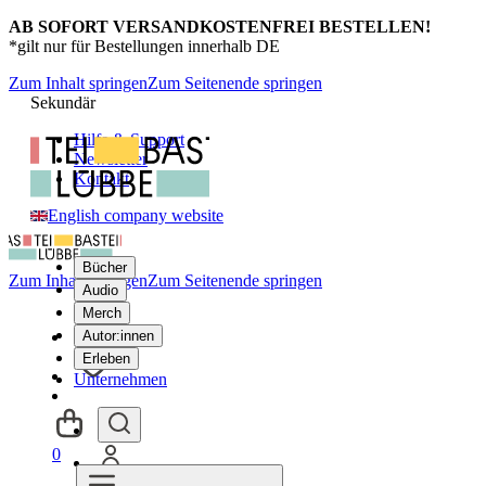
AB SOFORT VERSANDKOSTENFREI BESTELLEN!
*gilt nur für Bestellungen innerhalb DE
Zum Inhalt springen
Zum Seitenende springen
Sekundär
Hilfe & Support
Newsletter
Kontakt
English company website
Bücher
Zum Inhalt springen
Zum Seitenende springen
Audio
Merch
Autor:innen
Erleben
Unternehmen
0