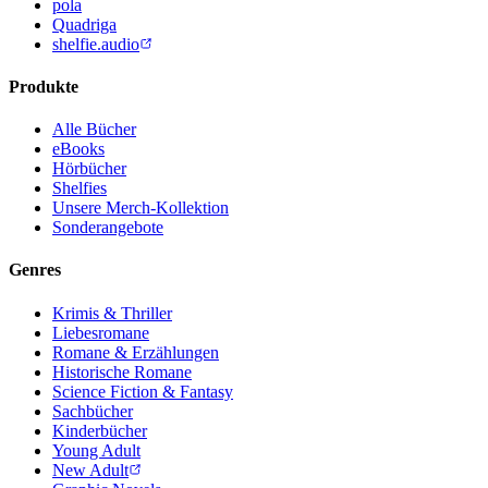
pola
Quadriga
shelfie.audio
Produkte
Alle Bücher
eBooks
Hörbücher
Shelfies
Unsere Merch-Kollektion
Sonderangebote
Genres
Krimis & Thriller
Liebesromane
Romane & Erzählungen
Historische Romane
Science Fiction & Fantasy
Sachbücher
Kinderbücher
Young Adult
New Adult