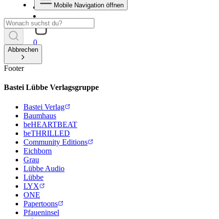
Mobile Navigation öffnen
0
Abbrechen
Footer
Bastei Lübbe Verlagsgruppe
Bastei Verlag
Baumhaus
beHEARTBEAT
beTHRILLED
Community Editions
Eichborn
Grau
Lübbe Audio
Lübbe
LYX
ONE
Papertoons
Pfaueninsel