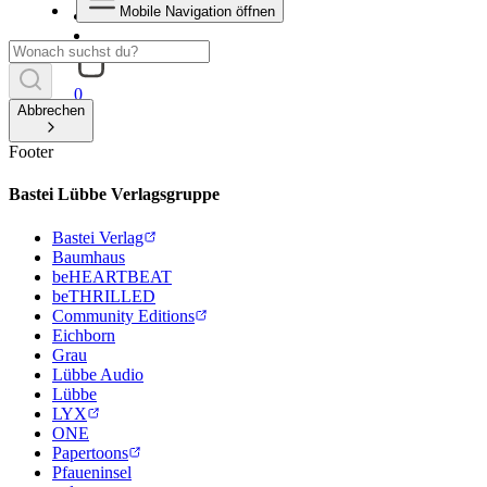
Mobile Navigation öffnen
0
Abbrechen
Footer
Bastei Lübbe Verlagsgruppe
Bastei Verlag
Baumhaus
beHEARTBEAT
beTHRILLED
Community Editions
Eichborn
Grau
Lübbe Audio
Lübbe
LYX
ONE
Papertoons
Pfaueninsel