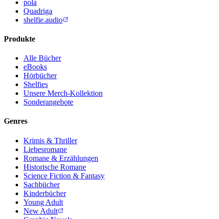
pola
Quadriga
shelfie.audio
Produkte
Alle Bücher
eBooks
Hörbücher
Shelfies
Unsere Merch-Kollektion
Sonderangebote
Genres
Krimis & Thriller
Liebesromane
Romane & Erzählungen
Historische Romane
Science Fiction & Fantasy
Sachbücher
Kinderbücher
Young Adult
New Adult