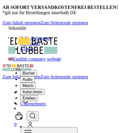
AB SOFORT VERSANDKOSTENFREI BESTELLEN!
*gilt nur für Bestellungen innerhalb DE
Zum Inhalt springen
Zum Seitenende springen
Sekundär
Hilfe & Support
Newsletter
Kontakt
English company website
Bücher
Zum Inhalt springen
Zum Seitenende springen
Audio
Merch
Autor:innen
Erleben
Unternehmen
0