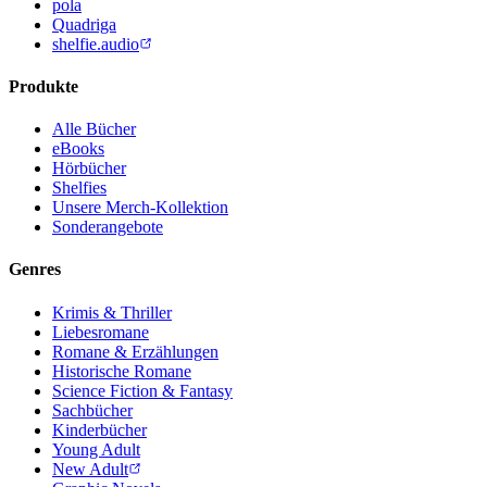
pola
Quadriga
shelfie.audio
Produkte
Alle Bücher
eBooks
Hörbücher
Shelfies
Unsere Merch-Kollektion
Sonderangebote
Genres
Krimis & Thriller
Liebesromane
Romane & Erzählungen
Historische Romane
Science Fiction & Fantasy
Sachbücher
Kinderbücher
Young Adult
New Adult