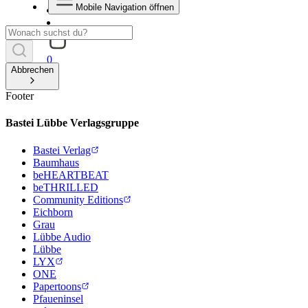
Mobile Navigation öffnen
0
Abbrechen
Footer
Bastei Lübbe Verlagsgruppe
Bastei Verlag
Baumhaus
beHEARTBEAT
beTHRILLED
Community Editions
Eichborn
Grau
Lübbe Audio
Lübbe
LYX
ONE
Papertoons
Pfaueninsel