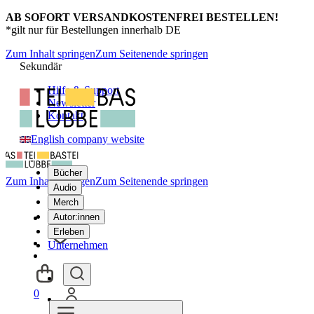
AB SOFORT VERSANDKOSTENFREI BESTELLEN!
*gilt nur für Bestellungen innerhalb DE
Zum Inhalt springen
Zum Seitenende springen
Sekundär
Hilfe & Support
Newsletter
Kontakt
English company website
Bücher
Zum Inhalt springen
Zum Seitenende springen
Audio
Merch
Autor:innen
Erleben
Unternehmen
0