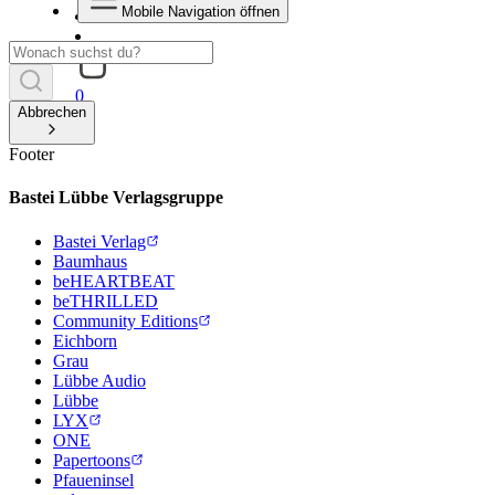
Mobile Navigation öffnen
0
Abbrechen
Footer
Bastei Lübbe Verlagsgruppe
Bastei Verlag
Baumhaus
beHEARTBEAT
beTHRILLED
Community Editions
Eichborn
Grau
Lübbe Audio
Lübbe
LYX
ONE
Papertoons
Pfaueninsel