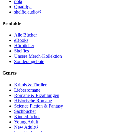
pola
Quadriga
shelfie.audio
Produkte
Alle Bücher
eBooks
Hörbücher
Shelfies
Unsere Merch-Kollektion
Sonderangebote
Genres
Krimis & Thriller
Liebesromane
Romane & Erzählungen
Historische Romane
Science Fiction & Fantasy
Sachbücher
Kinderbücher
Young Adult
New Adult