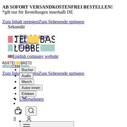
AB SOFORT VERSANDKOSTENFREI BESTELLEN!
*gilt nur für Bestellungen innerhalb DE
Zum Inhalt springen
Zum Seitenende springen
Sekundär
Hilfe & Support
Newsletter
Kontakt
English company website
Bücher
Zum Inhalt springen
Zum Seitenende springen
Audio
Merch
Autor:innen
Erleben
Unternehmen
0