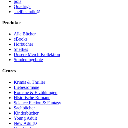
pola
Quadriga
shelfie.audio
Produkte
Alle Bücher
eBooks
Hörbücher
Shelfies
Unsere Merch-Kollektion
Sonderangebote
Genres
Krimis & Thriller
Liebesromane
Romane & Erzählungen
Historische Romane
Science Fiction & Fantasy
Sachbücher
Kinderbücher
Young Adult
New Adult