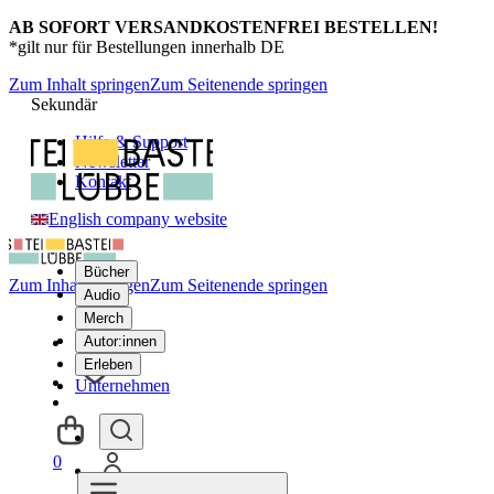
AB SOFORT VERSANDKOSTENFREI BESTELLEN!
*gilt nur für Bestellungen innerhalb DE
Zum Inhalt springen
Zum Seitenende springen
Sekundär
Hilfe & Support
Newsletter
Kontakt
English company website
Bücher
Zum Inhalt springen
Zum Seitenende springen
Audio
Merch
Autor:innen
Erleben
Unternehmen
0