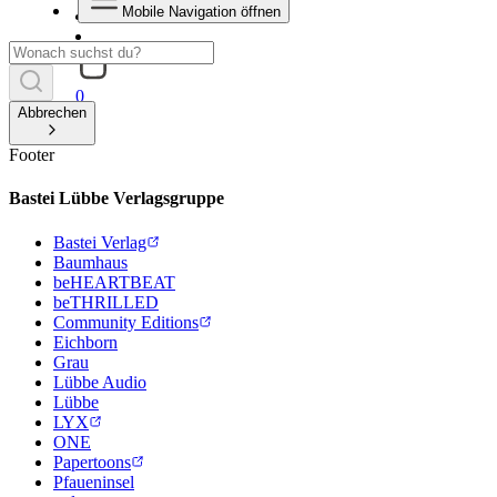
Mobile Navigation öffnen
0
Abbrechen
Footer
Bastei Lübbe Verlagsgruppe
Bastei Verlag
Baumhaus
beHEARTBEAT
beTHRILLED
Community Editions
Eichborn
Grau
Lübbe Audio
Lübbe
LYX
ONE
Papertoons
Pfaueninsel