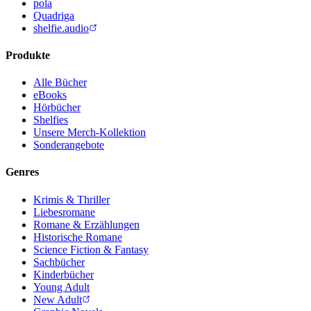
pola
Quadriga
shelfie.audio
Produkte
Alle Bücher
eBooks
Hörbücher
Shelfies
Unsere Merch-Kollektion
Sonderangebote
Genres
Krimis & Thriller
Liebesromane
Romane & Erzählungen
Historische Romane
Science Fiction & Fantasy
Sachbücher
Kinderbücher
Young Adult
New Adult