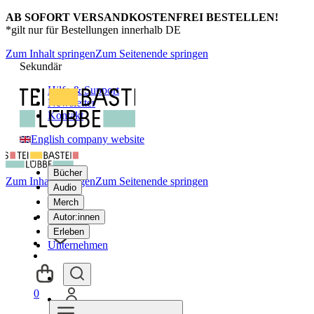
AB SOFORT VERSANDKOSTENFREI BESTELLEN!
*gilt nur für Bestellungen innerhalb DE
Zum Inhalt springen
Zum Seitenende springen
Sekundär
Hilfe & Support
Newsletter
Kontakt
English company website
Bücher
Zum Inhalt springen
Zum Seitenende springen
Audio
Merch
Autor:innen
Erleben
Unternehmen
0