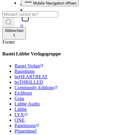
Mobile Navigation öffnen
0
Abbrechen
Footer
Bastei Lübbe Verlagsgruppe
Bastei Verlag
Baumhaus
beHEARTBEAT
beTHRILLED
Community Editions
Eichborn
Grau
Lübbe Audio
Lübbe
LYX
ONE
Papertoons
Pfaueninsel