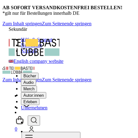
AB SOFORT VERSANDKOSTENFREI BESTELLEN!
*gilt nur für Bestellungen innerhalb DE
Zum Inhalt springen
Zum Seitenende springen
Sekundär
Hilfe & Support
Newsletter
Kontakt
English company website
Bücher
Zum Inhalt springen
Zum Seitenende springen
Audio
Merch
Autor:innen
Erleben
Unternehmen
0