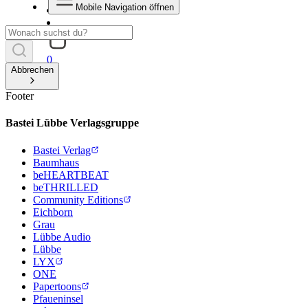
Mobile Navigation öffnen
0
Abbrechen
Footer
Bastei Lübbe Verlagsgruppe
Bastei Verlag
Baumhaus
beHEARTBEAT
beTHRILLED
Community Editions
Eichborn
Grau
Lübbe Audio
Lübbe
LYX
ONE
Papertoons
Pfaueninsel