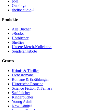
pola
Quadriga
shelfie.audio
Produkte
Alle Bücher
eBooks
Hörbücher
Shelfies
Unsere Merch-Kollektion
Sonderangebote
Genres
Krimis & Thriller
Liebesromane
Romane & Erzählungen
Historische Romane
Science Fiction & Fantasy
Sachbücher
Kinderbücher
Young Adult
New Adult