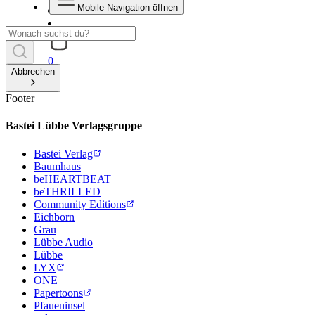
Mobile Navigation öffnen
0
Abbrechen
Footer
Bastei Lübbe Verlagsgruppe
Bastei Verlag
Baumhaus
beHEARTBEAT
beTHRILLED
Community Editions
Eichborn
Grau
Lübbe Audio
Lübbe
LYX
ONE
Papertoons
Pfaueninsel