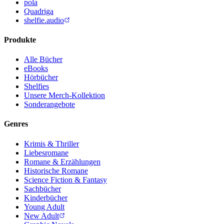
pola
Quadriga
shelfie.audio
Produkte
Alle Bücher
eBooks
Hörbücher
Shelfies
Unsere Merch-Kollektion
Sonderangebote
Genres
Krimis & Thriller
Liebesromane
Romane & Erzählungen
Historische Romane
Science Fiction & Fantasy
Sachbücher
Kinderbücher
Young Adult
New Adult