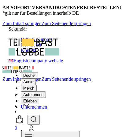
AB SOFORT VERSANDKOSTENFREI BESTELLEN!
*gilt nur für Bestellungen innerhalb DE
Zum Inhalt springen
Zum Seitenende springen
Sekundär
Hilfe & Support
Newsletter
Kontakt
English company website
Bücher
Zum Inhalt springen
Zum Seitenende springen
Audio
Merch
Autor:innen
Erleben
Unternehmen
0