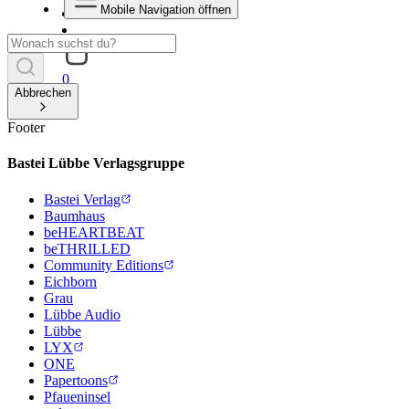
Mobile Navigation öffnen
0
Abbrechen
Footer
Bastei Lübbe Verlagsgruppe
Bastei Verlag
Baumhaus
beHEARTBEAT
beTHRILLED
Community Editions
Eichborn
Grau
Lübbe Audio
Lübbe
LYX
ONE
Papertoons
Pfaueninsel