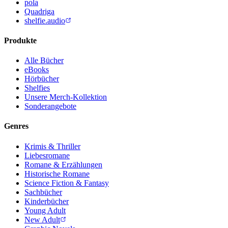
pola
Quadriga
shelfie.audio
Produkte
Alle Bücher
eBooks
Hörbücher
Shelfies
Unsere Merch-Kollektion
Sonderangebote
Genres
Krimis & Thriller
Liebesromane
Romane & Erzählungen
Historische Romane
Science Fiction & Fantasy
Sachbücher
Kinderbücher
Young Adult
New Adult