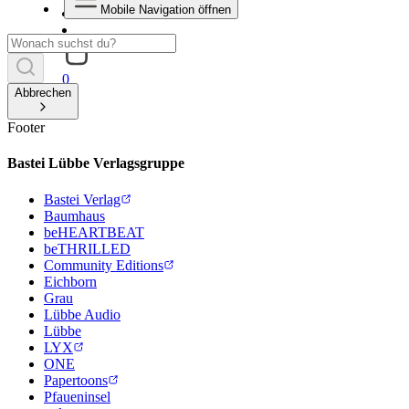
Mobile Navigation öffnen
0
Abbrechen
Footer
Bastei Lübbe Verlagsgruppe
Bastei Verlag
Baumhaus
beHEARTBEAT
beTHRILLED
Community Editions
Eichborn
Grau
Lübbe Audio
Lübbe
LYX
ONE
Papertoons
Pfaueninsel