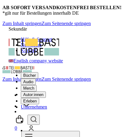
AB SOFORT VERSANDKOSTENFREI BESTELLEN!
*gilt nur für Bestellungen innerhalb DE
Zum Inhalt springen
Zum Seitenende springen
Sekundär
Hilfe & Support
Newsletter
Kontakt
English company website
Bücher
Zum Inhalt springen
Zum Seitenende springen
Audio
Merch
Autor:innen
Erleben
Unternehmen
0