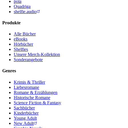
pola
Quadriga
shelfie.audio
Produkte
Alle Bücher
eBooks
Hörbücher
Shelfies
Unsere Merch-Kollektion
Sonderangebote
Genres
Krimis & Thriller
Liebesromane
Romane & Erzählungen
Historische Romane
Science Fiction & Fantasy
Sachbücher
Kinderbücher
Young Adult
New Adult