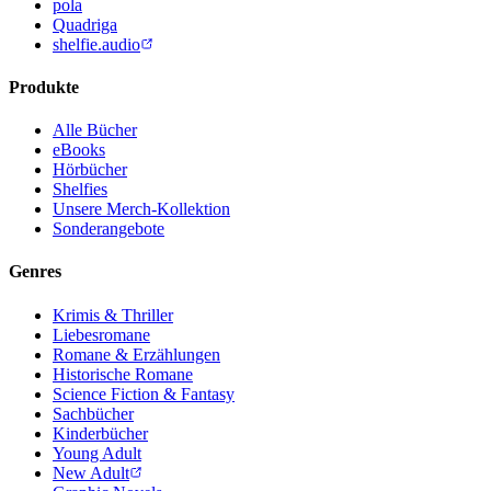
pola
Quadriga
shelfie.audio
Produkte
Alle Bücher
eBooks
Hörbücher
Shelfies
Unsere Merch-Kollektion
Sonderangebote
Genres
Krimis & Thriller
Liebesromane
Romane & Erzählungen
Historische Romane
Science Fiction & Fantasy
Sachbücher
Kinderbücher
Young Adult
New Adult