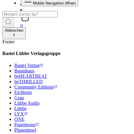
Mobile Navigation öffnen
0
Abbrechen
Footer
Bastei Lübbe Verlagsgruppe
Bastei Verlag
Baumhaus
beHEARTBEAT
beTHRILLED
Community Editions
Eichborn
Grau
Lübbe Audio
Lübbe
LYX
ONE
Papertoons
Pfaueninsel