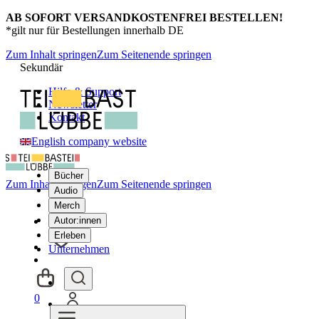
AB SOFORT VERSANDKOSTENFREI BESTELLEN!
*gilt nur für Bestellungen innerhalb DE
Zum Inhalt springen
Zum Seitenende springen
Sekundär
Hilfe & Support
Newsletter
Kontakt
English company website
Bücher
Zum Inhalt springen
Zum Seitenende springen
Audio
Merch
Autor:innen
Erleben
Unternehmen
0