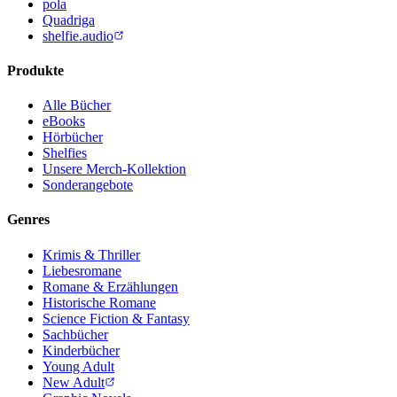
pola
Quadriga
shelfie.audio
Produkte
Alle Bücher
eBooks
Hörbücher
Shelfies
Unsere Merch-Kollektion
Sonderangebote
Genres
Krimis & Thriller
Liebesromane
Romane & Erzählungen
Historische Romane
Science Fiction & Fantasy
Sachbücher
Kinderbücher
Young Adult
New Adult