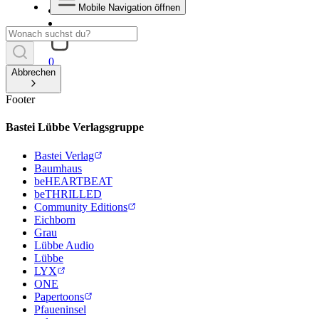
Mobile Navigation öffnen
0
Abbrechen
Footer
Bastei Lübbe Verlagsgruppe
Bastei Verlag
Baumhaus
beHEARTBEAT
beTHRILLED
Community Editions
Eichborn
Grau
Lübbe Audio
Lübbe
LYX
ONE
Papertoons
Pfaueninsel