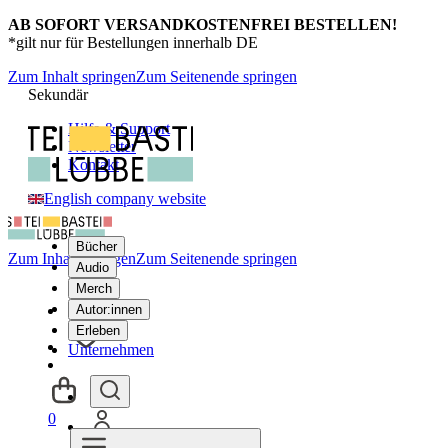
AB SOFORT VERSANDKOSTENFREI BESTELLEN!
*gilt nur für Bestellungen innerhalb DE
Zum Inhalt springen
Zum Seitenende springen
Sekundär
Hilfe & Support
Newsletter
Kontakt
English company website
Bücher
Zum Inhalt springen
Zum Seitenende springen
Audio
Merch
Autor:innen
Erleben
Unternehmen
0