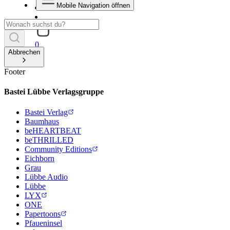
Mobile Navigation öffnen
0
Abbrechen
Footer
Bastei Lübbe Verlagsgruppe
Bastei Verlag
Baumhaus
beHEARTBEAT
beTHRILLED
Community Editions
Eichborn
Grau
Lübbe Audio
Lübbe
LYX
ONE
Papertoons
Pfaueninsel