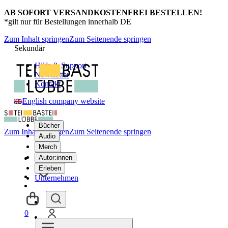
AB SOFORT VERSANDKOSTENFREI BESTELLEN!
*gilt nur für Bestellungen innerhalb DE
Zum Inhalt springen
Zum Seitenende springen
Sekundär
Hilfe & Support
Newsletter
Kontakt
English company website
Bücher
Zum Inhalt springen
Zum Seitenende springen
Audio
Merch
Autor:innen
Erleben
Unternehmen
0