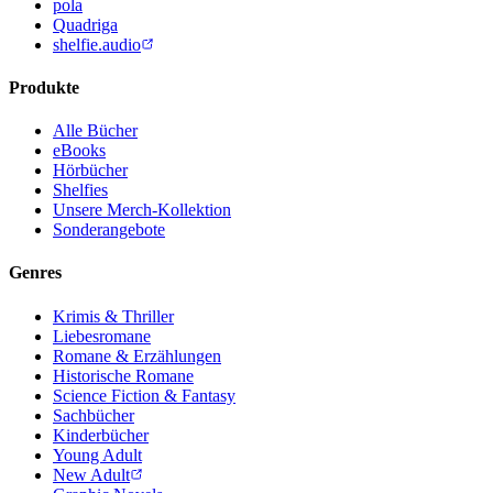
pola
Quadriga
shelfie.audio
Produkte
Alle Bücher
eBooks
Hörbücher
Shelfies
Unsere Merch-Kollektion
Sonderangebote
Genres
Krimis & Thriller
Liebesromane
Romane & Erzählungen
Historische Romane
Science Fiction & Fantasy
Sachbücher
Kinderbücher
Young Adult
New Adult