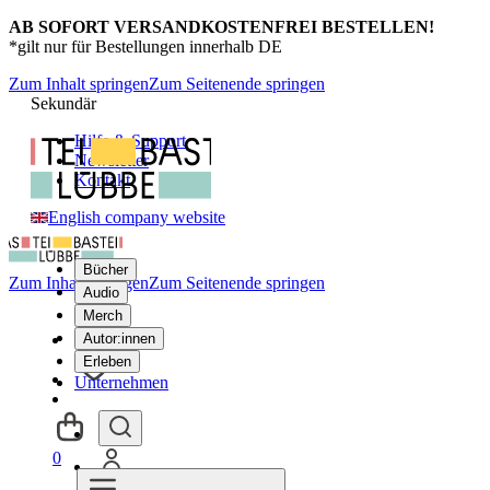
AB SOFORT VERSANDKOSTENFREI BESTELLEN!
*gilt nur für Bestellungen innerhalb DE
Zum Inhalt springen
Zum Seitenende springen
Sekundär
Hilfe & Support
Newsletter
Kontakt
English company website
Bücher
Zum Inhalt springen
Zum Seitenende springen
Audio
Merch
Autor:innen
Erleben
Unternehmen
0