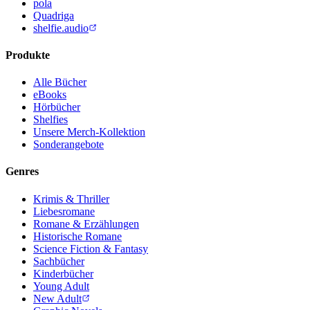
pola
Quadriga
shelfie.audio
Produkte
Alle Bücher
eBooks
Hörbücher
Shelfies
Unsere Merch-Kollektion
Sonderangebote
Genres
Krimis & Thriller
Liebesromane
Romane & Erzählungen
Historische Romane
Science Fiction & Fantasy
Sachbücher
Kinderbücher
Young Adult
New Adult