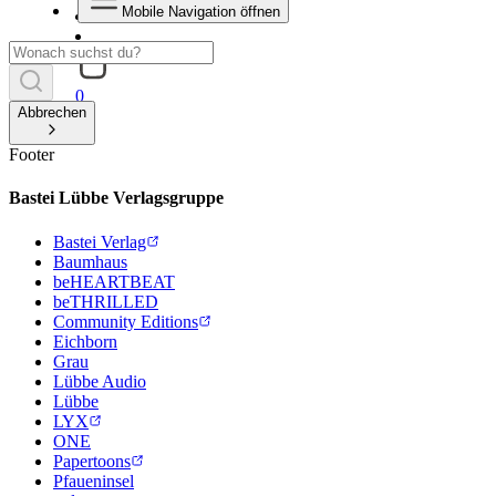
Mobile Navigation öffnen
0
Abbrechen
Footer
Bastei Lübbe Verlagsgruppe
Bastei Verlag
Baumhaus
beHEARTBEAT
beTHRILLED
Community Editions
Eichborn
Grau
Lübbe Audio
Lübbe
LYX
ONE
Papertoons
Pfaueninsel