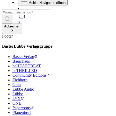
Mobile Navigation öffnen
0
Abbrechen
Footer
Bastei Lübbe Verlagsgruppe
Bastei Verlag
Baumhaus
beHEARTBEAT
beTHRILLED
Community Editions
Eichborn
Grau
Lübbe Audio
Lübbe
LYX
ONE
Papertoons
Pfaueninsel