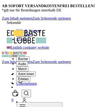
AB SOFORT VERSANDKOSTENFREI BESTELLEN!
*gilt nur für Bestellungen innerhalb DE
Zum Inhalt springen
Zum Seitenende springen
Sekundär
Hilfe & Support
Newsletter
Kontakt
English company website
Bücher
Zum Inhalt springen
Zum Seitenende springen
Audio
Merch
Autor:innen
Erleben
Unternehmen
0