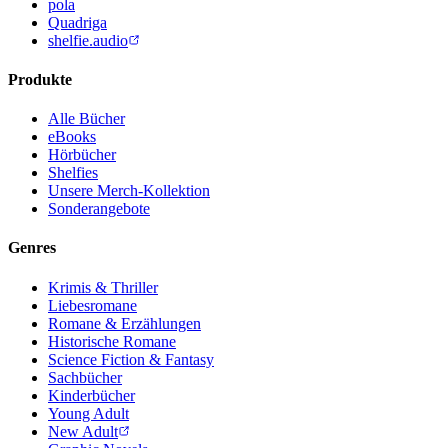
pola
Quadriga
shelfie.audio
Produkte
Alle Bücher
eBooks
Hörbücher
Shelfies
Unsere Merch-Kollektion
Sonderangebote
Genres
Krimis & Thriller
Liebesromane
Romane & Erzählungen
Historische Romane
Science Fiction & Fantasy
Sachbücher
Kinderbücher
Young Adult
New Adult