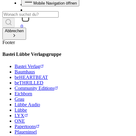
Mobile Navigation öffnen
0
Abbrechen
Footer
Bastei Lübbe Verlagsgruppe
Bastei Verlag
Baumhaus
beHEARTBEAT
beTHRILLED
Community Editions
Eichborn
Grau
Lübbe Audio
Lübbe
LYX
ONE
Papertoons
Pfaueninsel