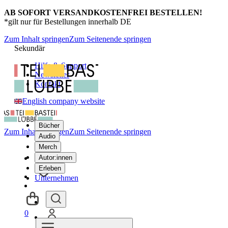
AB SOFORT VERSANDKOSTENFREI BESTELLEN!
*gilt nur für Bestellungen innerhalb DE
Zum Inhalt springen
Zum Seitenende springen
Sekundär
Hilfe & Support
Newsletter
Kontakt
English company website
Bücher
Zum Inhalt springen
Zum Seitenende springen
Audio
Merch
Autor:innen
Erleben
Unternehmen
0