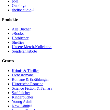
pola
Quadriga
shelfie.audio
Produkte
Alle Bücher
eBooks
Hörbücher
Shelfies
Unsere Merch-Kollektion
Sonderangebote
Genres
Krimis & Thriller
Liebesromane
Romane & Erzählungen
Historische Romane
Science Fiction & Fantasy
Sachbücher
Kinderbücher
Young Adult
New Adult